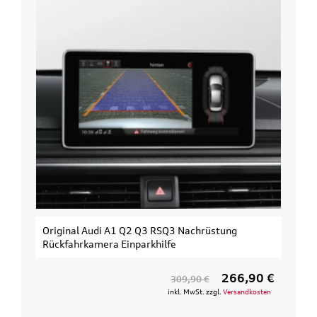
 Audi A1 Q2 Q3 RSQ3 Nachrüstung
Original Audi Erwe
kamera Einparkhilfe
3. Fahrrad
266,90 €
309,90 €
inkl. MwSt. zzgl.
Versandkosten