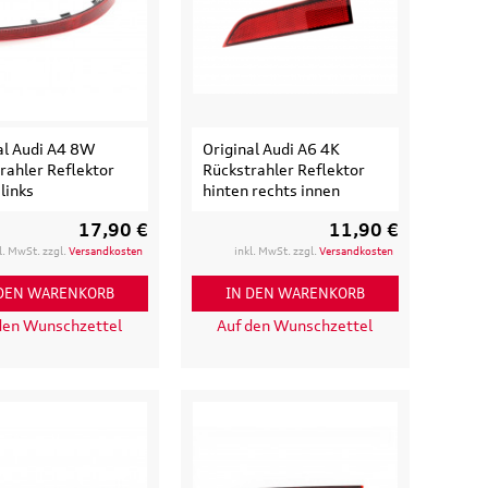
al Audi A4 8W
Original Audi A6 4K
rahler Reflektor
Rückstrahler Reflektor
links
hinten rechts innen
17,90 €
11,90 €
l. MwSt. zzgl.
Versandkosten
inkl. MwSt. zzgl.
Versandkosten
 DEN WARENKORB
IN DEN WARENKORB
den Wunschzettel
Auf den Wunschzettel
isetasche,
Original Audi A6 S6 RS6 4K
d
Ladekantenschutz
eisende
Schutzfolie transparent
e
36,50 €
39,90 €