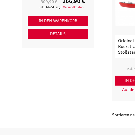
266,90 €
309,90 €
154,90 €
inkl. MwSt. zzgl.
Versandkosten
inkl. MwSt. zzgl
IN DEN WARENKORB
IN DEN WAR
DETAILS
DETAI
Original
Rückstra
Stoßstan
inkl.
IN D
Auf d
Sortieren n