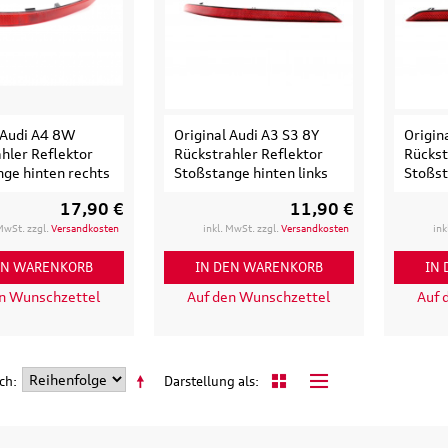
135,90 €
97,50 €
103,90 €
199,9
.
Versandkosten
inkl. MwSt. zzgl.
Versandkosten
inkl. MwS
ENKORB
IN DEN WARENKORB
IN DEN
LS
DETAILS
D
 Audi A4 8W
Original Audi A3 S3 8Y
Origin
hler Reflektor
Rückstrahler Reflektor
Rückst
ge hinten rechts
Stoßstange hinten links
Stoßst
17,90 €
11,90 €
 MwSt. zzgl.
Versandkosten
inkl. MwSt. zzgl.
Versandkosten
ink
EN WARENKORB
IN DEN WARENKORB
IN
en Wunschzettel
Auf den Wunschzettel
Auf 
ach
Darstellung als