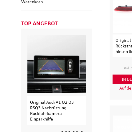
Warenkorb.
TOP ANGEBOT
Original
Rückstra
hinten l
inkl.
IN D
Auf d
Original Audi A1 Q2 Q3
Original Audi
RSQ3 Nachrüstung
Erweiterungssa
Rückfahrkamera
Fahrradträger fü
Einparkhilfe
Fahrrad