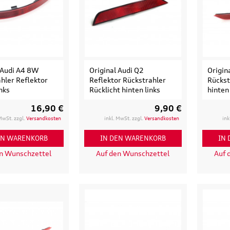
 Audi A4 8W
Original Audi Q2
Origin
hler Reflektor
Reflektor Rückstrahler
Rückst
inks
Rücklicht hinten links
hinten 
16,90 €
9,90 €
 MwSt. zzgl.
Versandkosten
inkl. MwSt. zzgl.
Versandkosten
ink
EN WARENKORB
IN DEN WARENKORB
IN
en Wunschzettel
Auf den Wunschzettel
Auf 
Original Audi
Outdoor-Re
tz
Marderabwehr
Robuste un
r 3.
Marderschreck Anlage mit
wasserabw
Ultraschall
Reisetasch