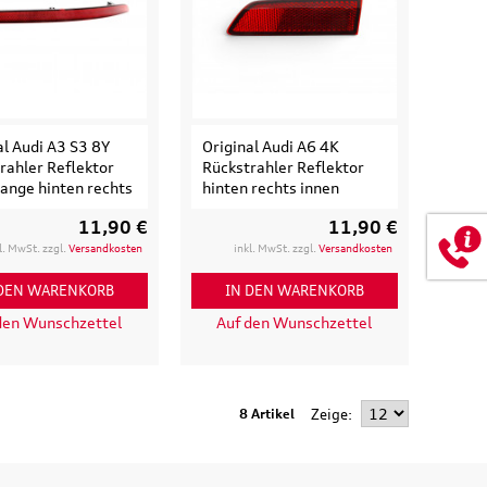
174,90 €
0 €
inkl. MwSt. zzgl.
Versandkosten
t. zzgl.
Versandkosten
 WARENKORB
IN DEN WARENKORB
ETAILS
DETAILS
al Audi A3 S3 8Y
Original Audi A6 4K
rahler Reflektor
Rückstrahler Reflektor
ange hinten rechts
hinten rechts innen
11,90 €
11,90 €
l. MwSt. zzgl.
Versandkosten
inkl. MwSt. zzgl.
Versandkosten
 DEN WARENKORB
IN DEN WARENKORB
den Wunschzettel
Auf den Wunschzettel
8 Artikel
Zeige