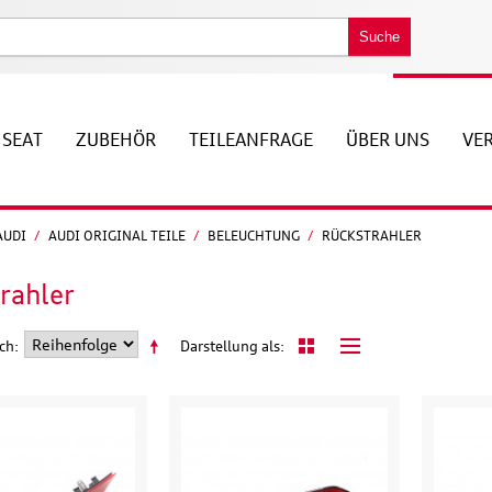
Suche
SEAT
ZUBEHÖR
TEILEANFRAGE
ÜBER UNS
VE
AUDI
/
AUDI ORIGINAL TEILE
/
BELEUCHTUNG
/
RÜCKSTRAHLER
rahler
ach
Darstellung als