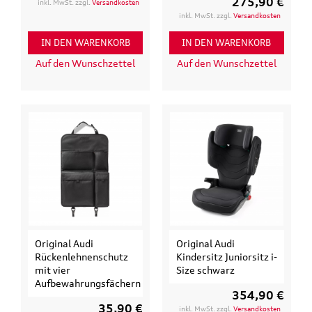
275,90 €
inkl. MwSt. zzgl.
Versandkosten
inkl. MwSt. zzgl.
Versandkosten
IN DEN WARENKORB
IN DEN WARENKORB
Auf den Wunschzettel
Auf den Wunschzettel
Original Audi
Original Audi
Rückenlehnenschutz
Kindersitz Juniorsitz i-
mit vier
Size schwarz
Aufbewahrungsfächern
354,90 €
35,90 €
inkl. MwSt. zzgl.
Versandkosten