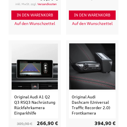
inkl. MwSt. zzgl.
Versandkosten
IN DEN WARENKORB
IN DEN WARENKORB
Auf den Wunschzettel
Auf den Wunschzettel
Original Audi A1 Q2
Original Audi
Q3 RSQ3 Nachrüstung
Dashcam (Universal
Rückfahrkamera
Traffic Recorder 2.0)
Einparkhilfe
Frontkamera
266,90 €
394,90 €
309,90 €