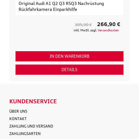
al Audi A1 Q2 Q3 RSQ3 Nachrüstung
Original Audi E
hrkamera Einparkhilfe
3. Fahrrad
266,90 €
309,90 €
inkl. MwSt. zzgl.
Versandkosten
IN DEN WARENKORB
DETAILS
KUNDENSERVICE
ÜBER UNS
KONTAKT
ZAHLUNG UND VERSAND
ZAHLUNGSARTEN