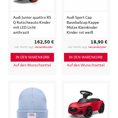
This
shortcut
activates
Audi Junior quattro RS
Audi Sport Cap
the
Q Rutscheauto Kinder
Baseballcap Kappe
screen
mit LED Licht
Mütze Kleinkinder
reader
anthrazit
Kinder rot weiß
to
help
162,50 €
18,90 €
you
inkl. MwSt. zzgl.
Versandkosten
inkl. MwSt. zzgl.
Versandkosten
navigate
and
IN DEN WARENKORB
IN DEN WARENKORB
interact
Auf den Wunschzettel
Auf den Wunschzettel
with
the
content.