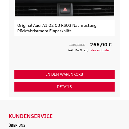
3 RSQ3 Nachrüstung
Original Audi Erweiterungssatz 
khilfe
3. Fahrrad
266,90 €
309,90 €
154,
inkl. MwSt. zzgl.
Versandkosten
inkl. 
 WARENKORB
IN DEN WARENK
ETAILS
DETAILS
KUNDENSERVICE
ÜBER UNS