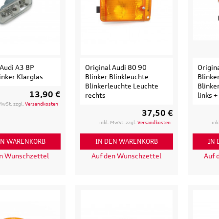
 Audi A3 8P
Original Audi 80 90
Origin
inker Klarglas
Blinker Blinkleuchte
Blinke
Blinkerleuchte Leuchte
Blinke
13,90 €
rechts
links +
 MwSt. zzgl.
Versandkosten
37,50 €
inkl. MwSt. zzgl.
Versandkosten
ink
EN WARENKORB
IN DEN WARENKORB
IN
en Wunschzettel
Auf den Wunschzettel
Auf 
Original Audi
Outdoor-Re
tz
Marderabwehr
Robuste un
r 3.
Marderschreck Anlage mit
wasserabw
Ultraschall
Reisetasch