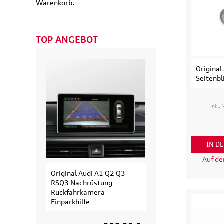
Warenkorb.
TOP ANGEBOT
Original
Seitenbl
inkl.
IN D
Auf d
Original Audi A1 Q2 Q3
Original Audi
RSQ3 Nachrüstung
Erweiterungssa
Rückfahrkamera
Fahrradträger fü
Einparkhilfe
Fahrrad