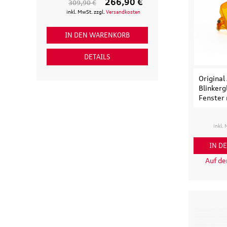
266,90 €
309,90 €
154,90 €
inkl. MwSt. zzgl.
Versandkosten
inkl. MwSt. zzgl
IN DEN WARENKORB
IN DEN WAR
DETAILS
DETAI
Original
Blinkerg
Fenster 
inkl.
IN D
Auf d