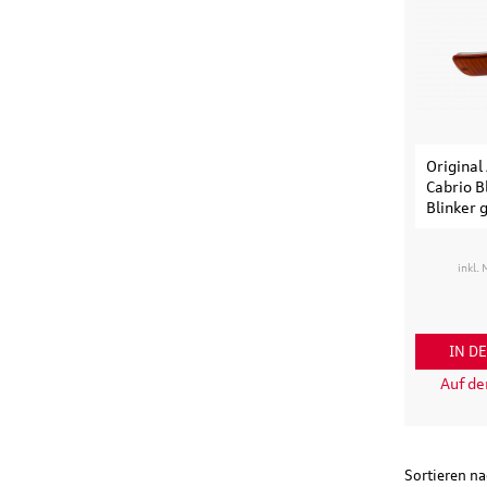
Original
Cabrio B
Blinker 
inkl.
IN D
Auf d
Sortieren n