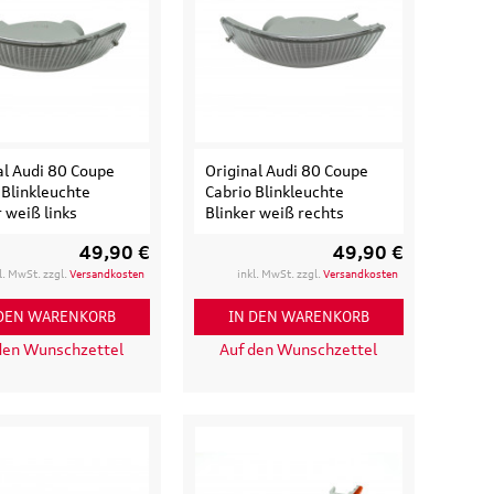
174,90 €
0 €
inkl. MwSt. zzgl.
Versandkosten
t. zzgl.
Versandkosten
 WARENKORB
IN DEN WARENKORB
ETAILS
DETAILS
al Audi 80 Coupe
Original Audi 80 Coupe
 Blinkleuchte
Cabrio Blinkleuchte
r weiß links
Blinker weiß rechts
49,90 €
49,90 €
l. MwSt. zzgl.
Versandkosten
inkl. MwSt. zzgl.
Versandkosten
 DEN WARENKORB
IN DEN WARENKORB
den Wunschzettel
Auf den Wunschzettel