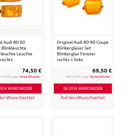
al Audi 80 90
Original Audi 80 90 Coupe
r Blinkleuchte
Blinkergläser Set
rleuchte Leuchte
Blinkerglas Fenster
 rechts
rechts + links
74,50 €
69,50 €
l. MwSt. zzgl.
Versandkosten
inkl. MwSt. zzgl.
Versandkosten
 DEN WARENKORB
IN DEN WARENKORB
den Wunschzettel
Auf den Wunschzettel
isetasche,
Original Audi A6 S6 RS6 4K
d
Ladekantenschutz
eisende
Schutzfolie transparent
e
36,50 €
39,90 €