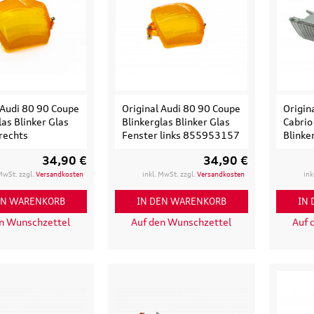
135,90 €
97,50 €
103,90 €
199,9
.
Versandkosten
inkl. MwSt. zzgl.
Versandkosten
inkl. MwS
ENKORB
IN DEN WARENKORB
IN DEN
LS
DETAILS
D
 Audi 80 90 Coupe
Original Audi 80 90 Coupe
Origin
las Blinker Glas
Blinkerglas Blinker Glas
Cabrio
rechts
Fenster links 855953157
Blinke
34,90 €
34,90 €
 MwSt. zzgl.
Versandkosten
inkl. MwSt. zzgl.
Versandkosten
ink
EN WARENKORB
IN DEN WARENKORB
IN
en Wunschzettel
Auf den Wunschzettel
Auf 