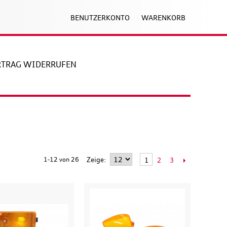
BENUTZERKONTO
WARENKORB
RTRAG WIDERRUFEN
1-12 von 26
Zeige
2
3
1