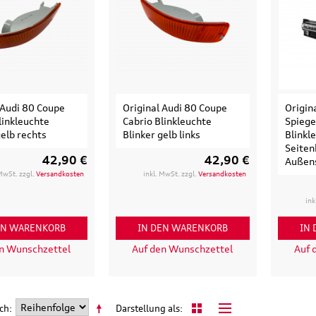
 Audi 80 Coupe
Original Audi 80 Coupe
Origin
linkleuchte
Cabrio Blinkleuchte
Spiege
gelb rechts
Blinker gelb links
Blinkl
Seiten
42,90 €
42,90 €
Außens
 MwSt. zzgl.
Versandkosten
inkl. MwSt. zzgl.
Versandkosten
ink
EN WARENKORB
IN DEN WARENKORB
IN
en Wunschzettel
Auf den Wunschzettel
Auf 
ach
Darstellung als