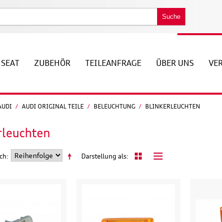
Suche
SEAT
ZUBEHÖR
TEILEANFRAGE
ÜBER UNS
VE
AUDI
/
AUDI ORIGINAL TEILE
/
BELEUCHTUNG
/
BLINKERLEUCHTEN
rleuchten
ach
Darstellung als