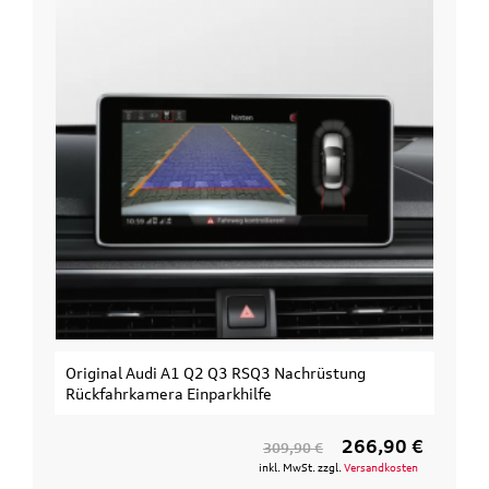
3 RSQ3 Nachrüstung
Original Audi Erweiterungssatz 
khilfe
3. Fahrrad
266,90 €
309,90 €
154,
inkl. MwSt. zzgl.
Versandkosten
inkl. 