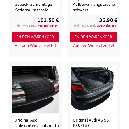
Gepäckraumeinlage
Aufbewahrungstasche
Kofferraumschale
schwarz
101,50 €
36,90 €
inkl. MwSt. zzgl.
Versandkosten
inkl. MwSt. zzgl.
Versandkosten
IN DEN WARENKORB
IN DEN WARENKORB
Auf den Wunschzettel
Auf den Wunschzettel
Original Audi
Original Audi A5 S5
Ladekantenschutzmatte
RS5 (F5)