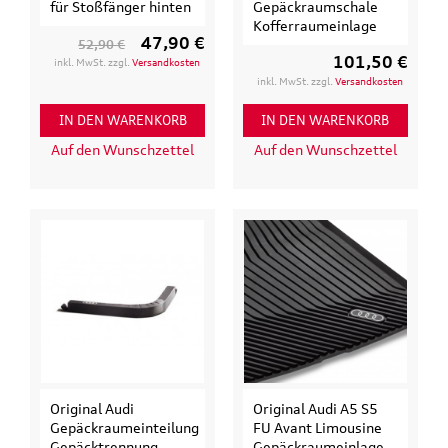
für Stoßfänger hinten
Gepäckraumschale
Kofferraumeinlage
47,90 €
52,90 €
101,50 €
inkl. MwSt. zzgl.
Versandkosten
inkl. MwSt. zzgl.
Versandkosten
IN DEN WARENKORB
IN DEN WARENKORB
Auf den Wunschzettel
Auf den Wunschzettel
Original Audi
Original Audi A5 S5
Gepäckraumeinteilung
FU Avant Limousine
Gepäcktrennung
Gepäckraumeinlage