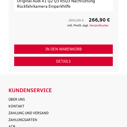
2 Q3 RSQ3 Nachrüstung
Original Audi Erweiterungssa
parkhilfe
3. Fahrrad
266,90 €
309,90 €
1
inkl. MwSt. zzgl.
Versandkosten
ink
EN WARENKORB
IN DEN WARE
DETAILS
DETAILS
KUNDENSERVICE
ÜBER UNS
KONTAKT
ZAHLUNG UND VERSAND
ZAHLUNGSARTEN
AGB