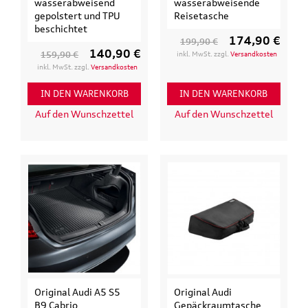
wasserabweisend
wasserabweisende
gepolstert und TPU
Reisetasche
beschichtet
174,90 €
199,90 €
140,90 €
159,90 €
inkl. MwSt. zzgl.
Versandkosten
inkl. MwSt. zzgl.
Versandkosten
IN DEN WARENKORB
IN DEN WARENKORB
Auf den Wunschzettel
Auf den Wunschzettel
Original Audi A5 S5
Original Audi
B9 Cabrio
Gepäckraumtasche