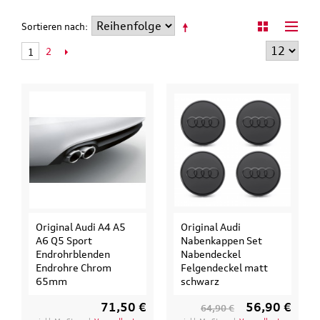
Sortieren nach
2
1
Original Audi A4 A5
Original Audi
A6 Q5 Sport
Nabenkappen Set
Endrohrblenden
Nabendeckel
Endrohre Chrom
Felgendeckel matt
65mm
schwarz
71,50 €
56,90 €
64,90 €