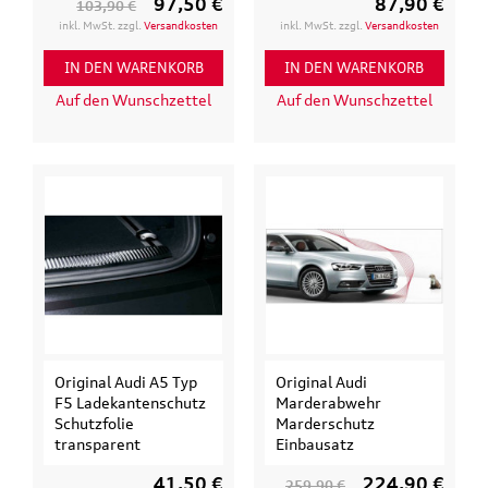
97,50 €
87,90 €
103,90 €
inkl. MwSt. zzgl.
Versandkosten
inkl. MwSt. zzgl.
Versandkosten
IN DEN WARENKORB
IN DEN WARENKORB
Auf den Wunschzettel
Auf den Wunschzettel
Original Audi A5 Typ
Original Audi
F5 Ladekantenschutz
Marderabwehr
Schutzfolie
Marderschutz
transparent
Einbausatz
41,50 €
224,90 €
259,90 €