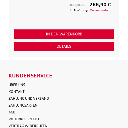
266,90 €
13
90 €
154,90 €
St. zzgl.
Versandkosten
inkl. MwSt. zzgl.
Ver
RB
IN DEN WARENKORB
DETAILS
KUNDENSERVICE
ÜBER UNS
KONTAKT
ZAHLUNG UND VERSAND
ZAHLUNGSARTEN
AGB
WIDERRUFSRECHT
VERTRAG WIDERRUFEN