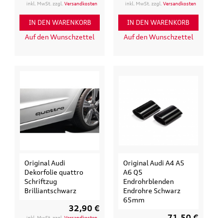
inkl. MwSt. zzgl.
Versandkosten
inkl. MwSt. zzgl.
Versandkosten
IN DEN WARENKORB
IN DEN WARENKORB
Auf den Wunschzettel
Auf den Wunschzettel
Original Audi
Original Audi A4 A5
Dekorfolie quattro
A6 Q5
Schriftzug
Endrohrblenden
Brilliantschwarz
Endrohre Schwarz
65mm
32,90 €
71,50 €
inkl. MwSt. zzgl.
Versandkosten