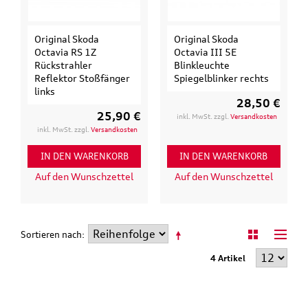
Original Skoda
Original Skoda
Octavia RS 1Z
Octavia III 5E
Rückstrahler
Blinkleuchte
Reflektor Stoßfänger
Spiegelblinker rechts
links
28,50 €
25,90 €
inkl. MwSt. zzgl.
Versandkosten
inkl. MwSt. zzgl.
Versandkosten
IN DEN WARENKORB
IN DEN WARENKORB
Auf den Wunschzettel
Auf den Wunschzettel
Sortieren nach
4 Artikel