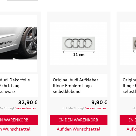
 Audi Dekorfolie
Original Audi Aufkleber
Origin
Schriftzug
Ringe Emblem Logo
Ringe
tschwarz
selbstklebend
selbst
32,90 €
9,90 €
Original Audi
Outdoor-Re
 MwSt. zzgl.
Versandkosten
inkl. MwSt. zzgl.
Versandkosten
ink
tz
Marderabwehr
Robuste un
r 3.
Marderschreck Anlage mit
wasserabw
EN WARENKORB
IN DEN WARENKORB
IN
Ultraschall
Reisetasch
en Wunschzettel
Auf den Wunschzettel
Auf 