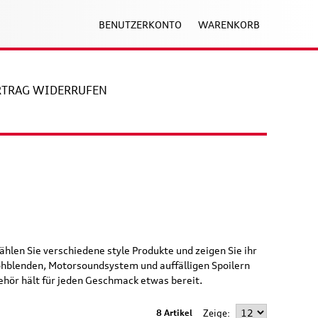
BENUTZERKONTO
WARENKORB
RTRAG WIDERRUFEN
 Wählen Sie verschiedene style Produkte und zeigen Sie ihr
rohblenden, Motorsoundsystem und auffälligen Spoilern
behör hält für jeden Geschmack etwas bereit.
8 Artikel
Zeige