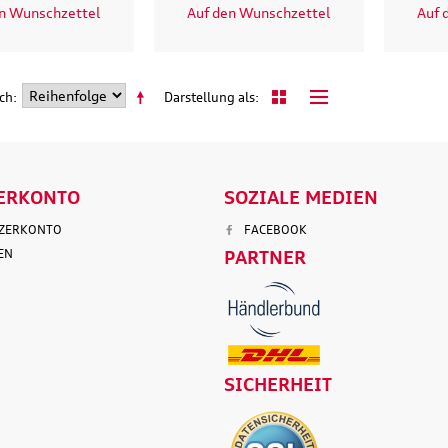
en Wunschzettel
Auf den Wunschzettel
Auf 
ach
Darstellung als
ERKONTO
SOZIALE MEDIEN
TZERKONTO
FACEBOOK
EN
PARTNER
SICHERHEIT