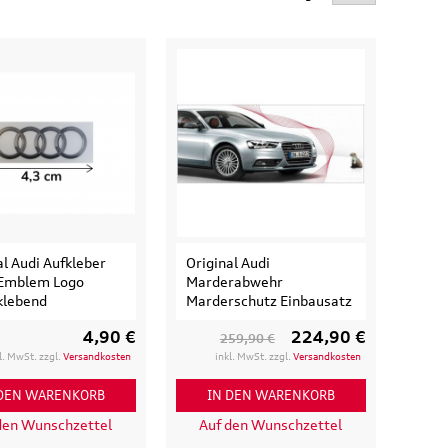
al Audi Aufkleber
Original Audi
 Emblem Logo
Marderabwehr
klebend
Marderschutz Einbausatz
4,90 €
224,90 €
259,90 €
isetasche,
Original Audi A6 S6 RS6 4K
l. MwSt. zzgl.
Versandkosten
inkl. MwSt. zzgl.
Versandkosten
d
Ladekantenschutz
eisende
Schutzfolie transparent
 DEN WARENKORB
IN DEN WARENKORB
e
den Wunschzettel
Auf den Wunschzettel
36,50 €
39,90 €