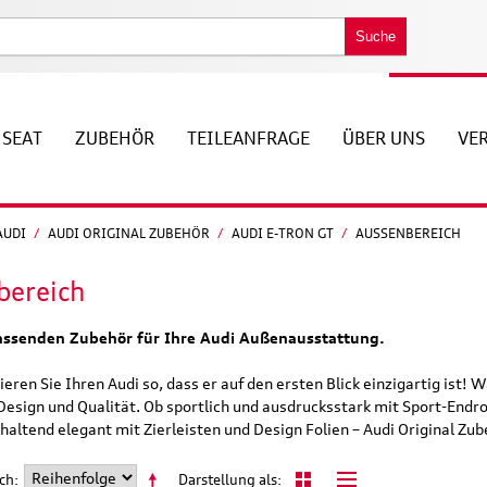
Suche
SEAT
ZUBEHÖR
TEILEANFRAGE
ÜBER UNS
VE
AUDI
/
AUDI ORIGINAL ZUBEHÖR
/
AUDI E-TRON GT
/
AUSSENBEREICH
bereich
ssenden Zubehör für Ihre Audi Außenausstattung.
ieren Sie Ihren Audi so, dass er auf den ersten Blick einzigartig ist!
Design und Qualität. Ob sportlich und ausdrucksstark mit Sport-End
haltend elegant mit Zierleisten und Design Folien – Audi Original Zu
ach
Darstellung als