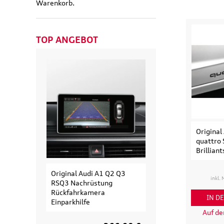
Warenkorb.
TOP ANGEBOT
Original
quattro 
Brillian
Original Audi A1 Q2 Q3
Original Audi
inkl.
RSQ3 Nachrüstung
Erweiterungssa
Rückfahrkamera
Fahrradträger fü
IN D
Einparkhilfe
Fahrrad
Auf d