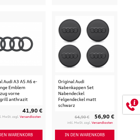
174,90 €
0 €
inkl. MwSt. zzgl.
Versandkosten
t. zzgl.
Versandkosten
 WARENKORB
IN DEN WARENKORB
ETAILS
DETAILS
al Audi A3 A5 A6 e-
Original Audi
Ringe Emblem
Nabenkappen Set
tzug vorne
Nabendeckel
grill anthrazit
Felgendeckel matt
schwarz
41,90 €
56,90 €
l. MwSt. zzgl.
Versandkosten
64,90 €
inkl. MwSt. zzgl.
Versandkosten
 DEN WARENKORB
IN DEN WARENKORB