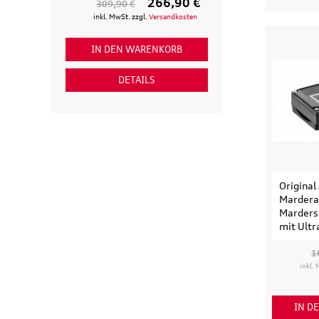
266,90 €
309,90 €
154,90 €
inkl. MwSt. zzgl.
Versandkosten
inkl. MwSt. zzgl
IN DEN WARENKORB
IN DEN WAR
DETAILS
DETAI
Original
Marder
Marders
mit Ultr
1
inkl.
IN D