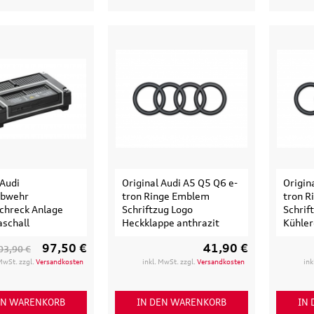
135,90 €
97,50 €
103,90 €
199,9
.
Versandkosten
inkl. MwSt. zzgl.
Versandkosten
inkl. MwS
ENKORB
IN DEN WARENKORB
IN DEN
LS
DETAILS
D
 Audi
Original Audi A5 Q5 Q6 e-
Origin
abwehr
tron Ringe Emblem
tron 
chreck Anlage
Schriftzug Logo
Schrif
aschall
Heckklappe anthrazit
Kühler
97,50 €
41,90 €
03,90 €
 MwSt. zzgl.
Versandkosten
inkl. MwSt. zzgl.
Versandkosten
ink
EN WARENKORB
IN DEN WARENKORB
IN