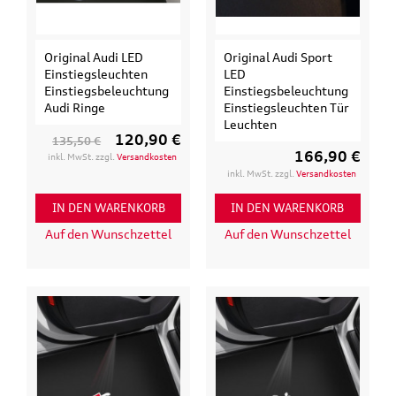
Original Audi LED
Original Audi Sport
Einstiegsleuchten
LED
Einstiegsbeleuchtung
Einstiegsbeleuchtung
Audi Ringe
Einstiegsleuchten Tür
Leuchten
120,90 €
135,50 €
166,90 €
inkl. MwSt. zzgl.
Versandkosten
inkl. MwSt. zzgl.
Versandkosten
IN DEN WARENKORB
IN DEN WARENKORB
Auf den Wunschzettel
Auf den Wunschzettel