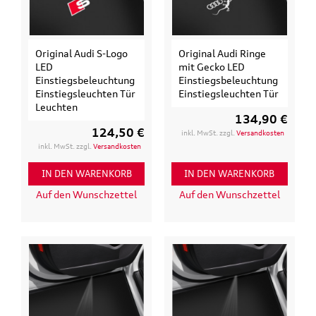
Original Audi S-Logo
Original Audi Ringe
LED
mit Gecko LED
Einstiegsbeleuchtung
Einstiegsbeleuchtung
Einstiegsleuchten Tür
Einstiegsleuchten Tür
Leuchten
134,90 €
124,50 €
inkl. MwSt. zzgl.
Versandkosten
inkl. MwSt. zzgl.
Versandkosten
IN DEN WARENKORB
IN DEN WARENKORB
Auf den Wunschzettel
Auf den Wunschzettel