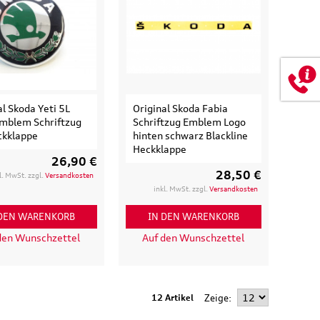
al Skoda Yeti 5L
Original Skoda Fabia
mblem Schriftzug
Schriftzug Emblem Logo
ckklappe
hinten schwarz Blackline
Heckklappe
26,90 €
28,50 €
l. MwSt. zzgl.
Versandkosten
inkl. MwSt. zzgl.
Versandkosten
 DEN WARENKORB
IN DEN WARENKORB
den Wunschzettel
Auf den Wunschzettel
12 Artikel
Zeige