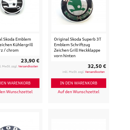
174,90 €
0 €
inkl. MwSt. zzgl.
Versandkosten
t. zzgl.
Versandkosten
 WARENKORB
IN DEN WARENKORB
ETAILS
DETAILS
al Skoda Emblem
Original Skoda Superb 3T
eichen Kühlergrill
Emblem Schriftzug
z / chrom
Zeichen Grill Heckklappe
vorn hinten
23,90 €
32,50 €
l. MwSt. zzgl.
Versandkosten
inkl. MwSt. zzgl.
Versandkosten
 DEN WARENKORB
IN DEN WARENKORB
den Wunschzettel
Auf den Wunschzettel