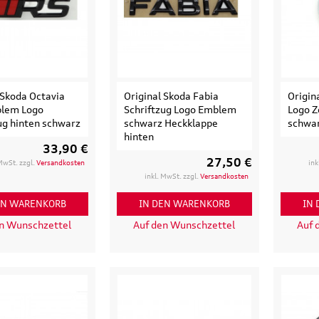
135,90 €
97,50 €
103,90 €
199,9
.
Versandkosten
inkl. MwSt. zzgl.
Versandkosten
inkl. MwS
ENKORB
IN DEN WARENKORB
IN DEN
LS
DETAILS
D
 Skoda Octavia
Original Skoda Fabia
Origin
lem Logo
Schriftzug Logo Emblem
Logo Z
ug hinten schwarz
schwarz Heckklappe
schwar
hinten
33,90 €
27,50 €
 MwSt. zzgl.
Versandkosten
ink
inkl. MwSt. zzgl.
Versandkosten
EN WARENKORB
IN DEN WARENKORB
IN
en Wunschzettel
Auf den Wunschzettel
Auf 