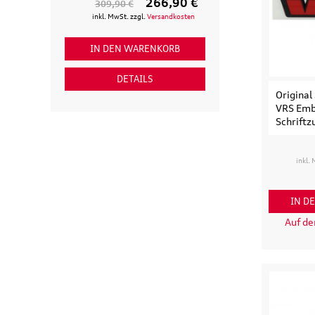
266,90 €
309,90 €
154,90 €
inkl. MwSt. zzgl.
Versandkosten
inkl. MwSt. zzgl
IN DEN WARENKORB
IN DEN WAR
DETAILS
DETAI
Original
VRS Emb
Schriftz
inkl.
IN D
Auf d