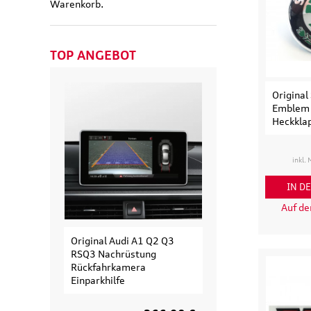
This
Warenkorb.
shortcut
activates
the
TOP ANGEBOT
screen
reader
to
Original
help
Emblem S
you
Heckkla
navigate
and
inkl.
interact
with
IN D
the
content.
Auf d
Original Audi A1 Q2 Q3
Original Audi
RSQ3 Nachrüstung
Erweiterungssa
Rückfahrkamera
Fahrradträger fü
Einparkhilfe
Fahrrad