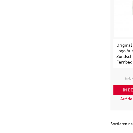
Origina
Logo Aut
Zündsch
Fernbed
inkl.
IN D
Auf d
Sortieren n