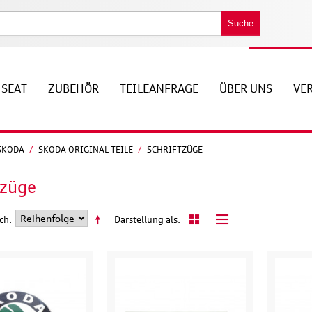
Suche
SEAT
ZUBEHÖR
TEILEANFRAGE
ÜBER UNS
VE
SKODA
/
SKODA ORIGINAL TEILE
/
SCHRIFTZÜGE
tzüge
ach
Darstellung als