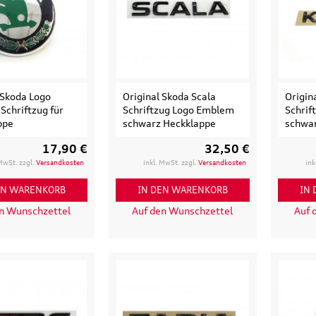
 Skoda Logo
Original Skoda Scala
Origin
chriftzug für
Schriftzug Logo Emblem
Schrif
ppe
schwarz Heckklappe
schwar
17,90 €
32,50 €
 MwSt. zzgl.
Versandkosten
inkl. MwSt. zzgl.
Versandkosten
ink
EN WARENKORB
IN DEN WARENKORB
IN
en Wunschzettel
Auf den Wunschzettel
Auf 
Original Audi
Outdoor-Re
tz
Marderabwehr
Robuste un
r 3.
Marderschreck Anlage mit
wasserabw
Ultraschall
Reisetasch