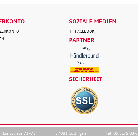
ERKONTO
SOZIALE MEDIEN
TZERKONTO
FACEBOOK
EN
PARTNER
SICHERHEIT
er Landstraße 71+73
37081 Göttingen
Tel. 05 51/9 03-