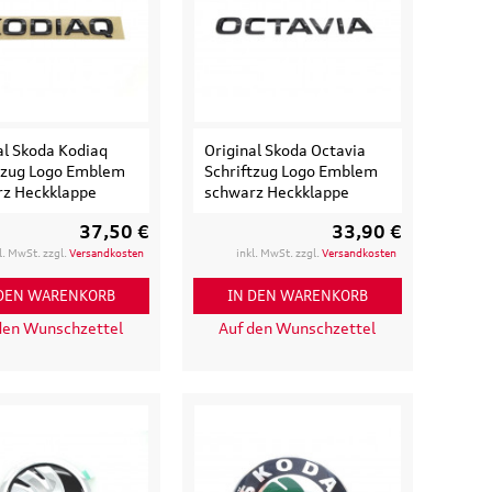
al Skoda Kodiaq
Original Skoda Octavia
tzug Logo Emblem
Schriftzug Logo Emblem
z Heckklappe
schwarz Heckklappe
37,50 €
33,90 €
l. MwSt. zzgl.
Versandkosten
inkl. MwSt. zzgl.
Versandkosten
 DEN WARENKORB
IN DEN WARENKORB
den Wunschzettel
Auf den Wunschzettel
isetasche,
Original Audi A6 S6 RS6 4K
d
Ladekantenschutz
eisende
Schutzfolie transparent
e
36,50 €
39,90 €