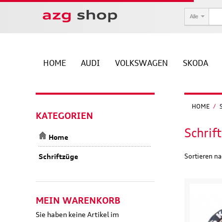
Welcome
to
Alle
All
in
One
Accessibility
HOME
AUDI
VOLKSWAGEN
SKODA
screen
reader.
To
start
HOME
/
the
KATEGORIEN
All
in
Schrif
Home
One
Accessibility
Schriftzüge
Sortieren n
screen
reader,
press
"Ctrl
MEIN WARENKORB
+
/".
Sie haben keine Artikel im