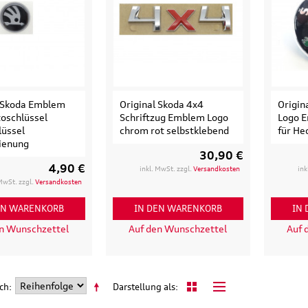
l Skoda Emblem
Original Skoda 4x4
Origin
oschlüssel
Schriftzug Emblem Logo
Logo E
lüssel
chrom rot selbstklebend
für He
ienung
30,90 €
4,90 €
inkl. MwSt. zzgl.
Versandkosten
ink
 MwSt. zzgl.
Versandkosten
EN WARENKORB
IN DEN WARENKORB
IN
en Wunschzettel
Auf den Wunschzettel
Auf 
ach
Darstellung als