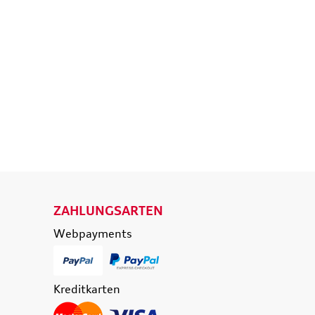
d
Ladekantenschutz
eisende
Schutzfolie transparent
e
36,50 €
39,90 €
174,90 €
0 €
inkl. MwSt. zzgl.
Versandkosten
t. zzgl.
Versandkosten
 WARENKORB
IN DEN WARENKORB
ETAILS
DETAILS
ZAHLUNGSARTEN
Webpayments
Kreditkarten