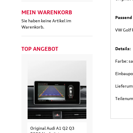
MEIN WARENKORB
Passend 
Sie haben keine Artikel im
Warenkorb.
VW Golf 
TOP ANGEBOT
Details:
Farbe: s
Einbaupo
Lieferum
Teilenu
Original Audi A1 Q2 Q3
Original Audi