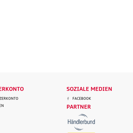
tz
Marderabwehr
Robuste un
r 3.
Marderschreck Anlage mit
wasserabw
Ultraschall
Reisetasch
135,90 €
97,50 €
103,90 €
199,9
.
Versandkosten
inkl. MwSt. zzgl.
Versandkosten
inkl. MwS
ENKORB
IN DEN WARENKORB
IN DEN
LS
DETAILS
D
ERKONTO
SOZIALE MEDIEN
TZERKONTO
FACEBOOK
EN
PARTNER