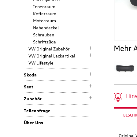
Innenraum
Kofferraum
Motorraum
Nabendeckel
Schrauben
Schriftzüge
Mehr A
VW Original Zubehör
VW Original Lackartikel
VW Lifestyle
Skoda
Seat
Hin
Zubehör
Teileanfrage
BESCH
Über Uns
Original