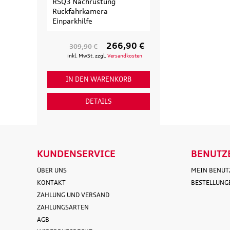
RSQ3 Nachrüstung
Erweiterungssa
Rückfahrkamera
Fahrradträger fü
Einparkhilfe
Fahrrad
266,90 €
309,90 €
154,90 €
inkl. MwSt. zzgl.
Versandkosten
inkl. MwSt. zzgl
IN DEN WARENKORB
IN DEN WAR
DETAILS
DETAI
KUNDENSERVICE
BENUTZ
ÜBER UNS
MEIN BENU
KONTAKT
BESTELLUNG
ZAHLUNG UND VERSAND
ZAHLUNGSARTEN
AGB