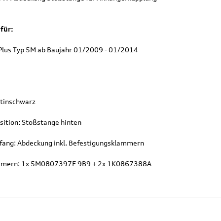
für:
Plus Typ 5M ab Baujahr 01/2009 - 01/2014
atinschwarz
sition: Stoßstange hinten
fang: Abdeckung inkl. Befestigungsklammern
mmern: 1x 5M0807397E 9B9 + 2x 1K0867388A
Original Audi
Outdoor-Re