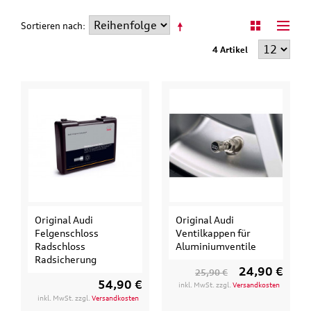
This
shortcut
Sortieren nach
activates
the
4 Artikel
screen
reader
to
help
you
navigate
and
interact
with
the
content.
Original Audi
Original Audi
Felgenschloss
Ventilkappen für
Radschloss
Aluminiumventile
Radsicherung
24,90 €
25,90 €
54,90 €
inkl. MwSt. zzgl.
Versandkosten
inkl. MwSt. zzgl.
Versandkosten