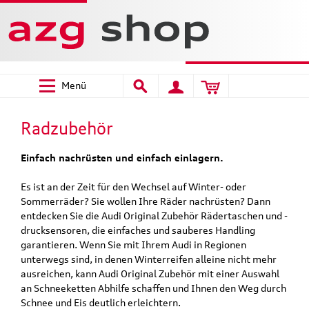
Welcome
to
All
in
One
Accessibility
Menü
screen
reader.
To
Radzubehör
start
the
Einfach nachrüsten und einfach einlagern.
All
in
Es ist an der Zeit für den Wechsel auf Winter- oder
One
Sommerräder? Sie wollen Ihre Räder nachrüsten? Dann
Accessibility
entdecken Sie die Audi Original Zubehör Rädertaschen und -
screen
drucksensoren, die einfaches und sauberes Handling
reader,
garantieren. Wenn Sie mit Ihrem Audi in Regionen
press
unterwegs sind, in denen Winterreifen alleine nicht mehr
"Ctrl
ausreichen, kann Audi Original Zubehör mit einer Auswahl
+
an Schneeketten Abhilfe schaffen und Ihnen den Weg durch
/".
Schnee und Eis deutlich erleichtern.