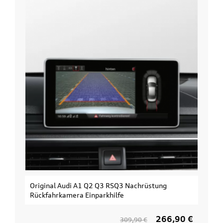
al Audi A1 Q2 Q3 RSQ3 Nachrüstung
Original Audi E
hrkamera Einparkhilfe
3. Fahrrad
266,90 €
309,90 €