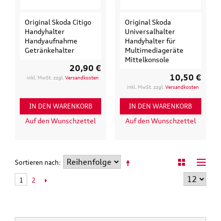
Original Skoda Citigo
Original Skoda
Handyhalter
Universalhalter
Handyaufnahme
Handyhalter für
Getränkehalter
Multimediageräte
Mittelkonsole
20,90 €
10,50 €
inkl. MwSt. zzgl.
Versandkosten
inkl. MwSt. zzgl.
Versandkosten
IN DEN WARENKORB
IN DEN WARENKORB
Auf den Wunschzettel
Auf den Wunschzettel
Sortieren nach
2
1