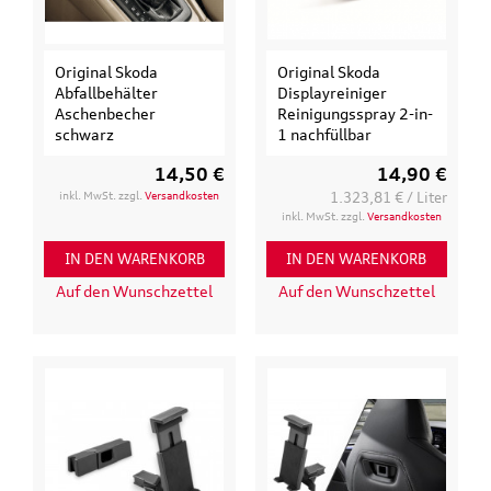
Original Skoda
Original Skoda
Abfallbehälter
Displayreiniger
Aschenbecher
Reinigungsspray 2-in-
schwarz
1 nachfüllbar
14,50 €
14,90 €
inkl. MwSt. zzgl.
Versandkosten
1.323,81 € / Liter
inkl. MwSt. zzgl.
Versandkosten
IN DEN WARENKORB
IN DEN WARENKORB
Auf den Wunschzettel
Auf den Wunschzettel