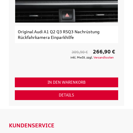
3 RSQ3 Nachrüstung
Original Audi Erweiterungssatz 
khilfe
3. Fahrrad
266,90 €
309,90 €
154,
inkl. MwSt. zzgl.
Versandkosten
inkl. 
 WARENKORB
IN DEN WARENK
ETAILS
DETAILS
KUNDENSERVICE