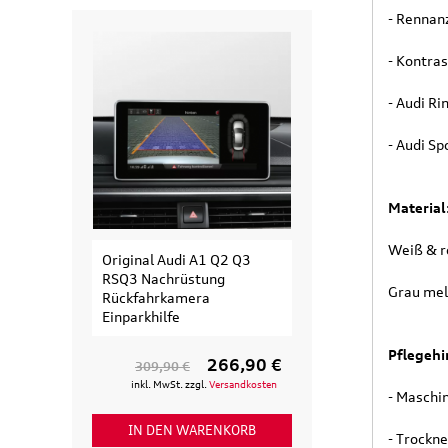
- Rennanz
- Kontra
- Audi R
- Audi Sp
Material
Weiß & r
Original Audi A1 Q2 Q3
Original Audi
RSQ3 Nachrüstung
Erweiterungssa
Grau mel
Rückfahrkamera
Fahrradträger fü
Einparkhilfe
Fahrrad
Pflegehi
266,90 €
309,90 €
154,90 €
inkl. MwSt. zzgl.
Versandkosten
inkl. MwSt. zzgl
- Maschi
IN DEN WARENKORB
IN DEN WAR
- Trockn