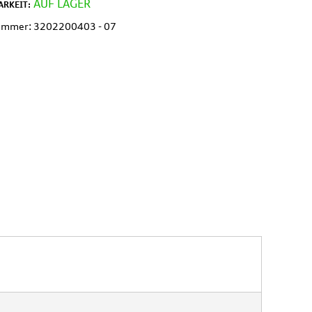
AUF LAGER
RKEIT:
nummer: 3202200403 - 07