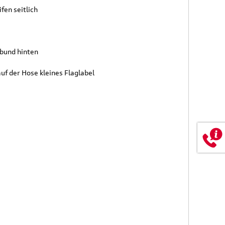
fen seitlich
nbund hinten
auf der Hose kleines Flaglabel
isetasche,
Original Audi Q4 e-tron
d
Ladekantenschutzfolie
eisende
transparent
e
36,50 €
39,90 €
174,90 €
0 €
inkl. MwSt. zzgl.
Versandkosten
t. zzgl.
Versandkosten
 WARENKORB
IN DEN WARENKORB