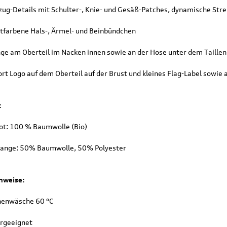
ug-Details mit Schulter-, Knie- und Gesäß-Patches, dynamische Strei
stfarbene Hals-, Ärmel- und Beinbündchen
inge am Oberteil im Nacken innen sowie an der Hose unter dem Taille
ort Logo auf dem Oberteil auf der Brust und kleines Flag-Label sowie 
:
ot: 100 % Baumwolle (Bio)
Original Audi
Outdoor-Re
tz
Marderabwehr
Robuste un
ange: 50% Baumwolle, 50% Polyester
r 3.
Marderschreck Anlage mit
wasserabw
Ultraschall
Reisetasch
nweise:
135,90 €
97,50 €
103,90 €
199,9
.
Versandkosten
inkl. MwSt. zzgl.
Versandkosten
inkl. MwS
nenwäsche 60 °C
ENKORB
IN DEN WARENKORB
IN DEN
ergeeignet