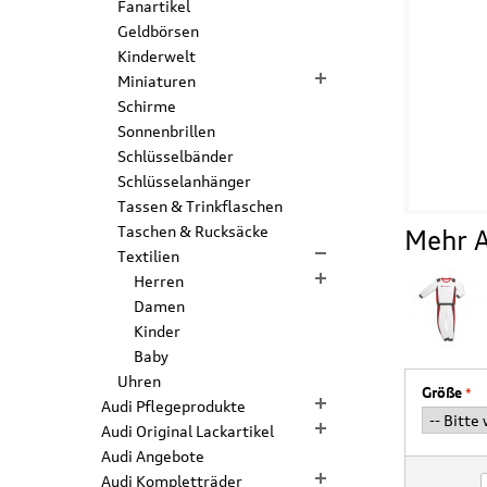
Fanartikel
Geldbörsen
Kinderwelt
Miniaturen
Schirme
Sonnenbrillen
Schlüsselbänder
Schlüsselanhänger
Tassen & Trinkflaschen
Taschen & Rucksäcke
Mehr A
Textilien
Herren
Damen
Kinder
Baby
Uhren
Größe
Audi Pflegeprodukte
Audi Original Lackartikel
Audi Angebote
Audi Kompletträder