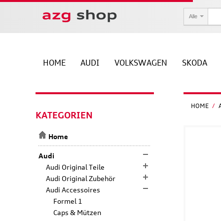
Alle
HOME
AUDI
VOLKSWAGEN
SKODA
HOME
/
KATEGORIEN
Home
Audi
Audi Original Teile
Audi Original Zubehör
Audi Accessoires
Formel 1
Caps & Mützen