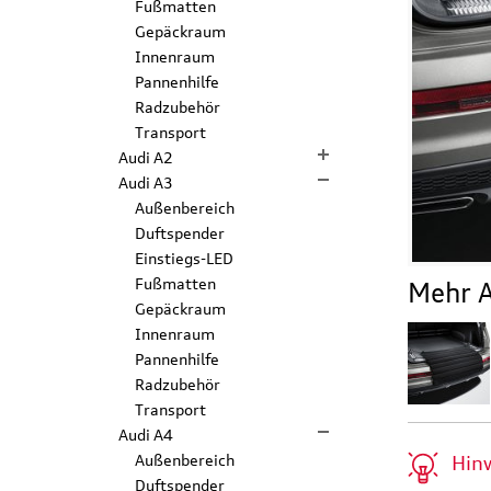
Fußmatten
Gepäckraum
Innenraum
Pannenhilfe
Radzubehör
Transport
Audi A2
Audi A3
Außenbereich
Duftspender
Einstiegs-LED
Fußmatten
Mehr A
Gepäckraum
Innenraum
Pannenhilfe
Radzubehör
Transport
Audi A4
Hin
Außenbereich
Duftspender