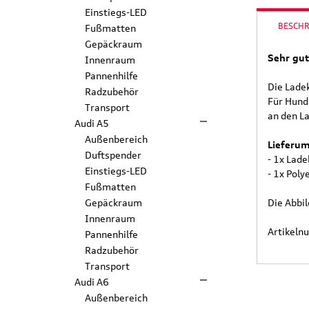
Einstiegs-LED
BESCH
Fußmatten
Gepäckraum
Sehr gut
Innenraum
Pannenhilfe
Die Lade
Radzubehör
Für Hund
Transport
an den L
Audi A5
Außenbereich
Lieferu
Duftspender
- 1x Lad
Einstiegs-LED
- 1x Pol
Fußmatten
Die Abbi
Gepäckraum
Innenraum
Artikel
Pannenhilfe
Radzubehör
Transport
Audi A6
Außenbereich