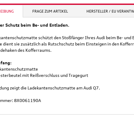
REIBUNG
FRAGE ZUM ARTIKEL
HERSTELLER / EU VERANT
er Schutz beim Be- und Entladen.
kantenschutzmatte schützt den Stoßfänger Ihres Audi beim Be- und E
e dient sie zusätzlich als Rutschschutz beim Einsteigen in den Koffe
adehaken des Kofferraums.
mfang:
ekantenschutzmatte
yesterbeutel mit Reißverschluss und Tragegurt
ldung zeigt die Ladekantenschutzmatte am Audi Q7.
nummer: 8X0061190A