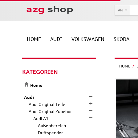
Alle
HOME
AUDI
VOLKSWAGEN
SKODA
HOME
/
KATEGORIEN
Home
Audi
Audi Original Teile
Audi Original Zubehör
Audi A1
Außenbereich
Duftspender