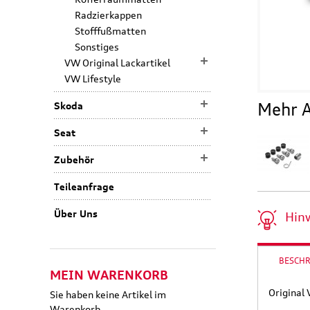
Radzierkappen
Stofffußmatten
Sonstiges
VW Original Lackartikel
VW Lifestyle
Mehr A
Skoda
Seat
Zubehör
Teileanfrage
Über Uns
Hin
BESCH
MEIN WARENKORB
Original
Sie haben keine Artikel im
Warenkorb.