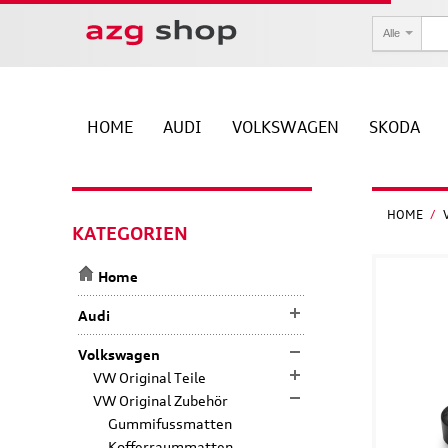
Alle
HOME
AUDI
VOLKSWAGEN
SKODA
HOME
/
KATEGORIEN
Home
Audi
Volkswagen
VW Original Teile
VW Original Zubehör
Gummifussmatten
Kofferraummatten