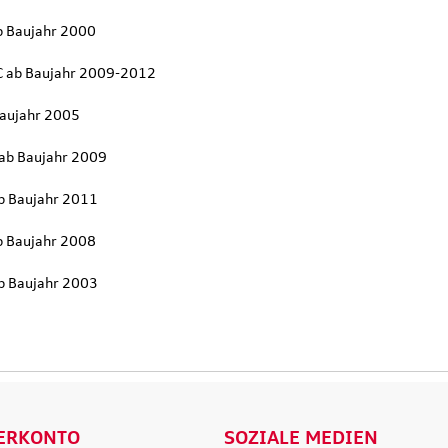
.
Versandkosten
inkl. MwSt. zzgl.
Versandkosten
inkl. MwS
b Baujahr 2000
ENKORB
IN DEN WARENKORB
IN DEN
C ab Baujahr 2009-2012
LS
DETAILS
D
Baujahr 2005
 ab Baujahr 2009
b Baujahr 2011
b Baujahr 2008
b Baujahr 2003
ERKONTO
SOZIALE MEDIEN