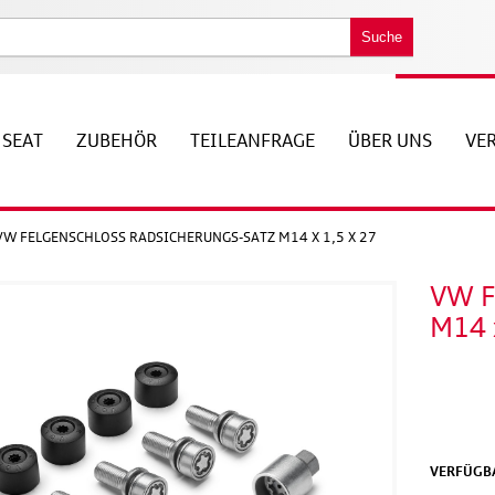
Suche
SEAT
ZUBEHÖR
TEILEANFRAGE
ÜBER UNS
VE
VW FELGENSCHLOSS RADSICHERUNGS-SATZ M14 X 1,5 X 27
VW F
M14 
VERFÜGBA