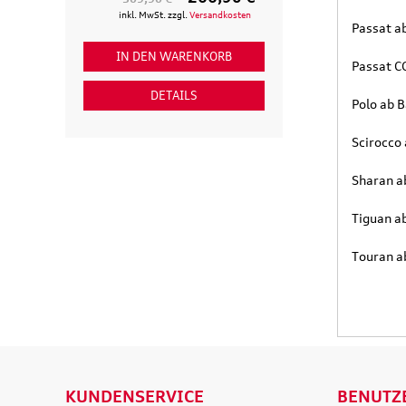
inkl. MwSt. zzgl.
Versandkosten
inkl. MwSt. zzgl
Passat a
IN DEN WARENKORB
IN DEN WAR
Passat C
DETAILS
DETAI
Polo ab 
Scirocco
Sharan a
Tiguan a
Touran a
KUNDENSERVICE
BENUTZ