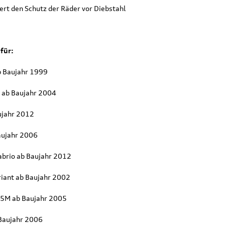
ert den Schutz der Räder vor Diebstahl
für:
b Baujahr 1999
 ab Baujahr 2004
ujahr 2012
aujahr 2006
Cabrio ab Baujahr 2012
Original Audi
Outdoor-Re
riant ab Baujahr 2002
tz
Marderabwehr
Robuste un
r 3.
Marderschreck Anlage mit
wasserabw
s 5M ab Baujahr 2005
Ultraschall
Reisetasch
 Baujahr 2006
135,90 €
97,50 €
103,90 €
199,9