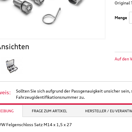
Origina
Menge
nsichten
Auf den 
Sollten Sie sich aufgrund der Passgenauigkeit unsicher sein, 
weis:
Fahrzeugidentifikationsnummer zu.
REIBUNG
FRAGE ZUM ARTIKEL
HERSTELLER / EU VERANT
 VW Felgenschloss Satz M14 x 1,5 x 27