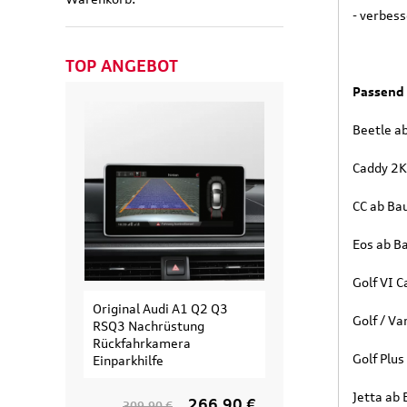
- verbess
TOP ANGEBOT
Passend 
Beetle a
Caddy 2K
CC ab Ba
Eos ab B
Golf VI 
Original Audi A1 Q2 Q3
Original Audi
Golf / Va
RSQ3 Nachrüstung
Erweiterungssa
Rückfahrkamera
Fahrradträger fü
Golf Plu
Einparkhilfe
Fahrrad
Jetta ab
266,90 €
309,90 €
154,90 €