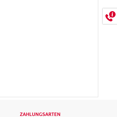
t. zzgl.
Versandkosten
 WARENKORB
IN DEN WARENKORB
ETAILS
DETAILS
ZAHLUNGSARTEN