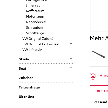
Innenraum
Kofferraum
Motorraum
Nabendeckel
Schrauben
Schriftzüge
Mehr A
VW Original Zubehör
VW Original Lackartikel
VW Lifestyle
Skoda
Seat
Hin
Zubehör
Teileanfrage
BESCH
Über Uns
Passend 