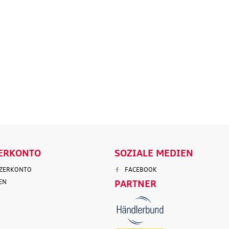
tz
Marderabwehr
Robuste un
r 3.
Marderschreck Anlage mit
wasserabw
Ultraschall
Reisetasch
135,90 €
97,50 €
103,90 €
199,9
.
Versandkosten
inkl. MwSt. zzgl.
Versandkosten
inkl. MwS
ENKORB
IN DEN WARENKORB
IN DEN
LS
DETAILS
D
ERKONTO
SOZIALE MEDIEN
TZERKONTO
FACEBOOK
EN
PARTNER