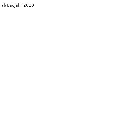
R ab Baujahr 2010
Original Audi
Outdoor-Re