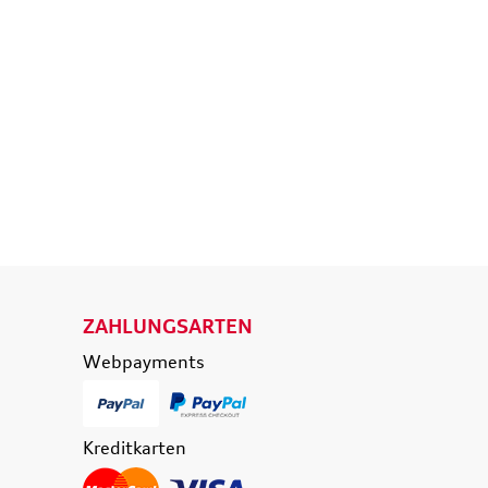
d
Ladekantenschutz
eisende
Schutzfolie transparent
e
36,50 €
39,90 €
174,90 €
0 €
inkl. MwSt. zzgl.
Versandkosten
t. zzgl.
Versandkosten
 WARENKORB
IN DEN WARENKORB
ETAILS
DETAILS
ZAHLUNGSARTEN
Webpayments
Kreditkarten