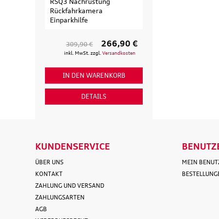
RSQ3 Nachrüstung
Erweiterungssa
Rückfahrkamera
Fahrradträger fü
Einparkhilfe
Fahrrad
266,90 €
309,90 €
154,90 €
inkl. MwSt. zzgl.
Versandkosten
inkl. MwSt. zzgl
IN DEN WARENKORB
IN DEN WAR
DETAILS
DETAI
KUNDENSERVICE
BENUTZ
ÜBER UNS
MEIN BENU
KONTAKT
BESTELLUNG
ZAHLUNG UND VERSAND
ZAHLUNGSARTEN
AGB