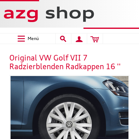
Menü
Original VW Golf VII 7
Radzierblenden Radkappen 16 ''