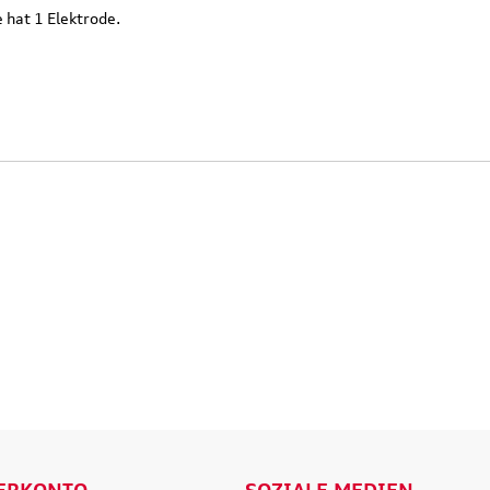
 hat 1 Elektrode.
Original Audi
Outdoor-Re
tz
Marderabwehr
Robuste un
r 3.
Marderschreck Anlage mit
wasserabw
Ultraschall
Reisetasch
135,90 €
97,50 €
103,90 €
199,9
.
Versandkosten
inkl. MwSt. zzgl.
Versandkosten
inkl. MwS
ENKORB
IN DEN WARENKORB
IN DEN
LS
DETAILS
D