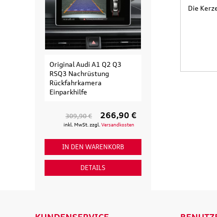
Die Kerze
Original Audi A1 Q2 Q3
Original Audi
RSQ3 Nachrüstung
Erweiterungssa
Rückfahrkamera
Fahrradträger fü
Einparkhilfe
Fahrrad
266,90 €
309,90 €
154,90 €
inkl. MwSt. zzgl.
Versandkosten
inkl. MwSt. zzgl
IN DEN WARENKORB
IN DEN WAR
DETAILS
DETAI