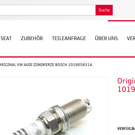
Suche
SEAT
ZUBEHÖR
TEILEANFRAGE
ÜBER UNS
VE
ORIGINAL VW AUDI ZÜNDKERZE BOSCH 101905631A
Orig
101
VERFÜGBA