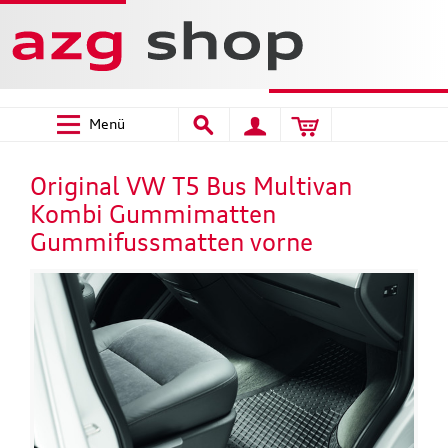
Menü
Original VW T5 Bus Multivan
Kombi Gummimatten
Gummifussmatten vorne