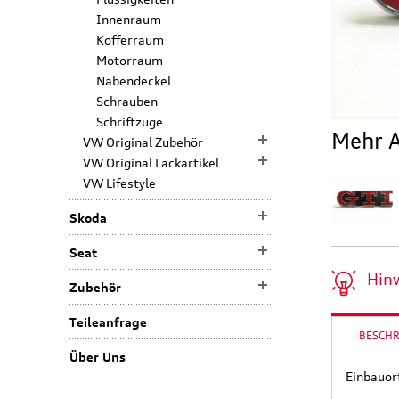
Innenraum
Kofferraum
Motorraum
Nabendeckel
Schrauben
Schriftzüge
Mehr A
VW Original Zubehör
VW Original Lackartikel
VW Lifestyle
Skoda
Seat
Hin
Zubehör
Teileanfrage
BESCH
Über Uns
Einbauort