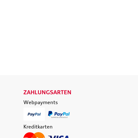
d
Ladekantenschutz
eisende
Schutzfolie transparent
e
36,50 €
39,90 €
174,90 €
0 €
inkl. MwSt. zzgl.
Versandkosten
t. zzgl.
Versandkosten
 WARENKORB
IN DEN WARENKORB
ETAILS
DETAILS
ZAHLUNGSARTEN
Webpayments
Kreditkarten