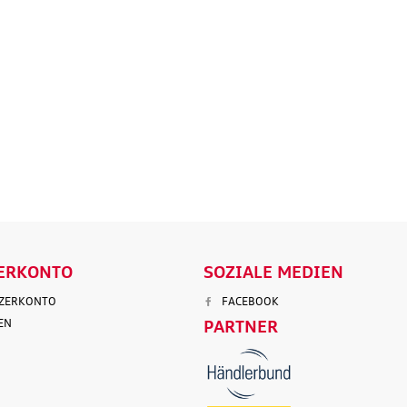
tz
Marderabwehr
Robuste un
r 3.
Marderschreck Anlage mit
wasserabw
Ultraschall
Reisetasch
135,90 €
97,50 €
103,90 €
199,9
.
Versandkosten
inkl. MwSt. zzgl.
Versandkosten
inkl. MwS
ENKORB
IN DEN WARENKORB
IN DEN
LS
DETAILS
D
ERKONTO
SOZIALE MEDIEN
TZERKONTO
FACEBOOK
EN
PARTNER