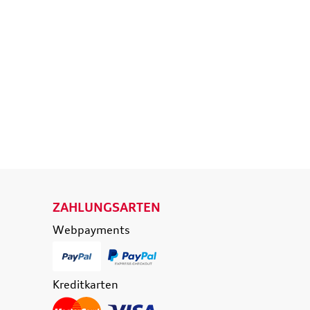
d
Ladekantenschutzfolie
eisende
transparent
e
36,50 €
39,90 €
174,90 €
0 €
inkl. MwSt. zzgl.
Versandkosten
t. zzgl.
Versandkosten
 WARENKORB
IN DEN WARENKORB
ETAILS
DETAILS
ZAHLUNGSARTEN
Webpayments
Kreditkarten