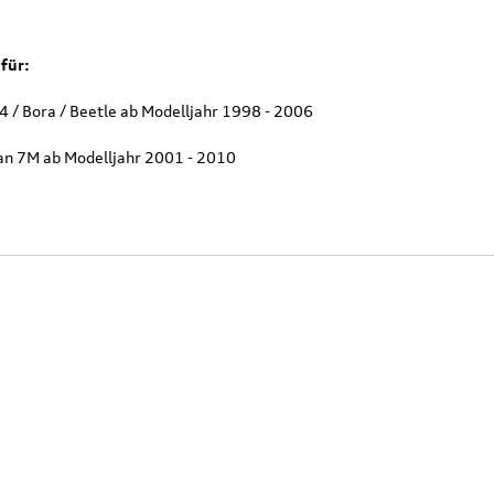
für:
4 / Bora / Beetle ab Modelljahr 1998 - 2006
n 7M ab Modelljahr 2001 - 2010
Original Audi
Outdoor-Re