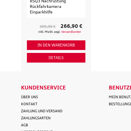
RSQ3 Nachrüstung
Erweiterungssa
Rückfahrkamera
Fahrradträger fü
Einparkhilfe
Fahrrad
266,90 €
309,90 €
154,90 €
inkl. MwSt. zzgl.
Versandkosten
inkl. MwSt. zzgl
IN DEN WARENKORB
IN DEN WAR
DETAILS
DETAI
KUNDENSERVICE
BENUTZ
ÜBER UNS
MEIN BENU
KONTAKT
BESTELLUNG
ZAHLUNG UND VERSAND
ZAHLUNGSARTEN
AGB