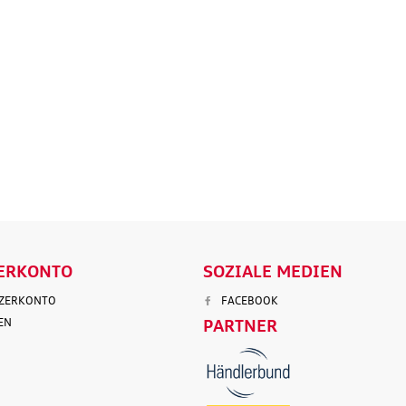
tz
Marderabwehr
Robuste un
r 3.
Marderschreck Anlage mit
wasserabw
Ultraschall
Reisetasch
135,90 €
97,50 €
103,90 €
199,9
.
Versandkosten
inkl. MwSt. zzgl.
Versandkosten
inkl. MwS
ENKORB
IN DEN WARENKORB
IN DEN
LS
DETAILS
D
ERKONTO
SOZIALE MEDIEN
TZERKONTO
FACEBOOK
EN
PARTNER