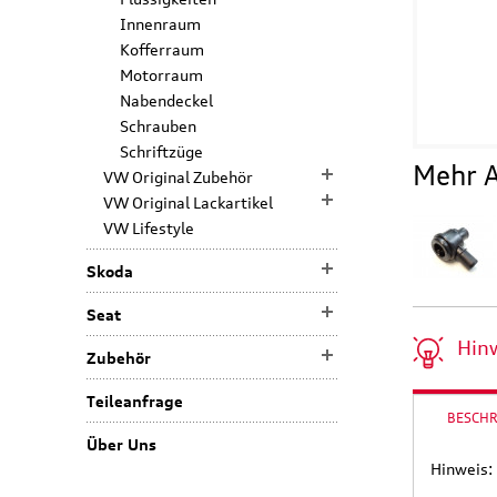
Innenraum
Kofferraum
Motorraum
Nabendeckel
Schrauben
Schriftzüge
Mehr A
VW Original Zubehör
VW Original Lackartikel
VW Lifestyle
Skoda
Seat
Hin
Zubehör
Teileanfrage
BESCH
Über Uns
Hinweis: 