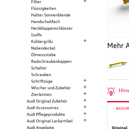
Filter
Flüssigkeiten
Halter Sonnenblende
Handschuhfach
Heckklappenschlösser
Isofix
Kühlergrills
Mehr A
Nabendeckel
Ölmessstäbe
Radschraubenkappen
Schalter
Schrauben
Schriftzüge
Wischer und Zubehör
Hin
Zierleisten
Audi Original Zubehör
Audi Accessoires
BESCH
Audi Pflegeprodukte
Audi Original Lackartikel
Audi Angebote
Original