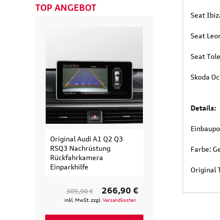
TOP ANGEBOT
Seat Ibi
Seat Leo
Seat Tol
Skoda Oc
Details:
Einbaupo
Original Audi A1 Q2 Q3
Original Audi
RSQ3 Nachrüstung
Erweiterungssa
Farbe: G
Rückfahrkamera
Fahrradträger fü
Einparkhilfe
Fahrrad
Original
266,90 €
309,90 €
154,90 €
inkl. MwSt. zzgl.
Versandkosten
inkl. MwSt. zzgl