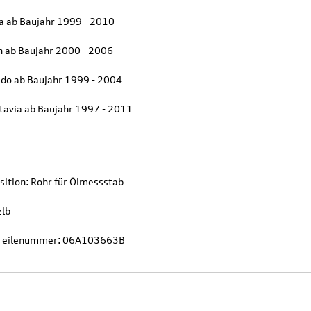
za ab Baujahr 1999 - 2010
n ab Baujahr 2000 - 2006
edo ab Baujahr 1999 - 2004
tavia ab Baujahr 1997 - 2011
sition: Rohr für Ölmessstab
Original Audi
Outdoor-Re
tz
Marderabwehr
Robuste un
elb
r 3.
Marderschreck Anlage mit
wasserabw
Ultraschall
Reisetasch
 Teilenummer: 06A103663B
135,90 €
97,50 €
103,90 €
199,9
.
Versandkosten
inkl. MwSt. zzgl.
Versandkosten
inkl. MwS