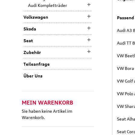
Audi Kompletträder
Volkswagen
Passend 
Skoda
Audi A3 
Seat
Audi TT 
Zubehör
VW Beetl
Teileanfrage
VW Bora 
Über Uns
VW Golf 
VW Polo 
MEIN WARENKORB
VW Shara
Sie haben keine Artikel im
Warenkorb.
Seat Alh
Seat Cor