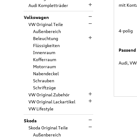
mit Kont
Audi Kompletträder
Volkswagen
VW Original Teile
4-polig
Außenbereich
Beleuchtung
Flüssigkeiten
Passend 
Innenraum
Kofferraum
Audi, VW
Motorraum
Nabendeckel
Schrauben
Schriftzüge
VW Original Zubehör
VW Original Lackartikel
VW Lifestyle
Skoda
Skoda Original Teile
Außenbereich