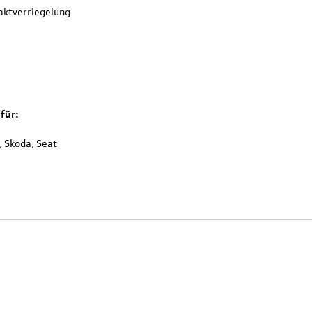
aktverriegelung
für:
, Skoda, Seat