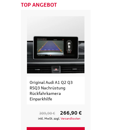
TOP ANGEBOT
Original Audi A1 Q2 Q3
Original Audi
RSQ3 Nachrüstung
Erweiterungssatz
Rückfahrkamera
Fahrradträger für 3.
Einparkhilfe
Fahrrad
266,90 €
135
309,90 €
154,90 €
inkl. MwSt. zzgl.
Versandkosten
inkl. MwSt. zzgl.
Versan