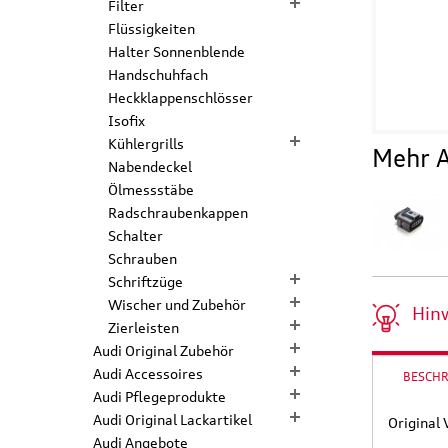
Filter
Flüssigkeiten
Halter Sonnenblende
Handschuhfach
Heckklappenschlösser
Isofix
Kühlergrills
Mehr A
Nabendeckel
Ölmessstäbe
Radschraubenkappen
Schalter
Schrauben
Schriftzüge
Wischer und Zubehör
Hin
Zierleisten
Audi Original Zubehör
Audi Accessoires
BESCH
Audi Pflegeprodukte
Audi Original Lackartikel
Original
Audi Angebote