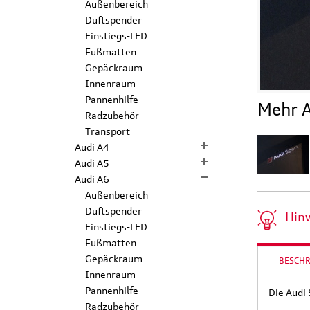
Außenbereich
Duftspender
Einstiegs-LED
Fußmatten
Gepäckraum
Innenraum
Pannenhilfe
Mehr A
Radzubehör
Transport
Audi A4
Audi A5
Audi A6
Außenbereich
Duftspender
Hin
Einstiegs-LED
Fußmatten
Gepäckraum
BESCH
Innenraum
Pannenhilfe
Die Audi 
Radzubehör