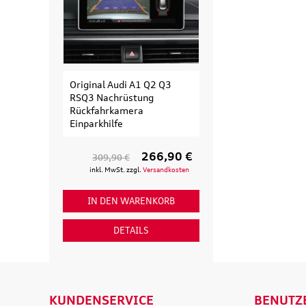
l Audi A1 Q2 Q3
Original Audi
Ori
achrüstung
Erweiterungssatz
Ma
hrkamera
Fahrradträger für 3.
Ma
ilfe
Fahrrad
Ult
266,90 €
135,90 €
9,90 €
154,90 €
 MwSt. zzgl.
Versandkosten
inkl. MwSt. zzgl.
Versandkosten
DEN WARENKORB
IN DEN WARENKORB
DETAILS
DETAILS
KUNDENSERVICE
BENUTZ