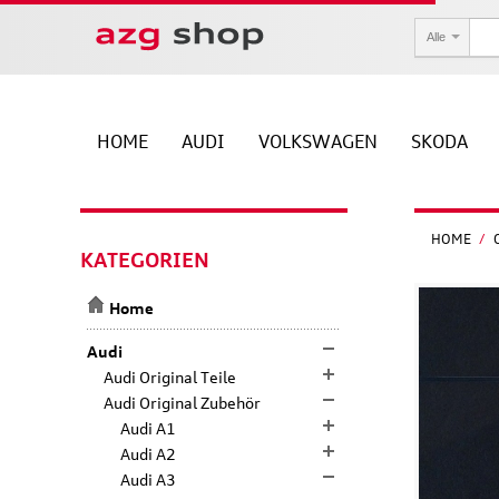
Alle
HOME
AUDI
VOLKSWAGEN
SKODA
HOME
/
KATEGORIEN
Home
Audi
Audi Original Teile
Audi Original Zubehör
Audi A1
Audi A2
Audi A3