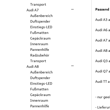
Transport
Passend 
Audi A7
Außenbereich
Audi A3 
Duftspender
Einstiegs-LED
Audi A6 
Fußmatten
Gepäckraum
Audi A7 
Innenraum
Pannenhilfe
Audi A8 
Radzubehör
Transport
Audi Q3 
Audi A8
Audi Q7 
Außenbereich
Duftspender
Audi TT 
Einstiegs-LED
Fußmatten
Gepäckraum
- nur ge
Innenraum
Pannenhilfe
- Lieferu