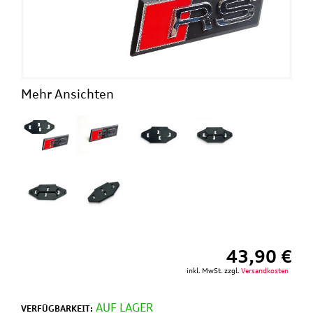
This
shortcut
activates
the
screen
reader
to
Mehr Ansichten
help
you
navigate
and
interact
with
the
content.
43,90 €
inkl. MwSt. zzgl.
Versandkosten
AUF LAGER
VERFÜGBARKEIT: