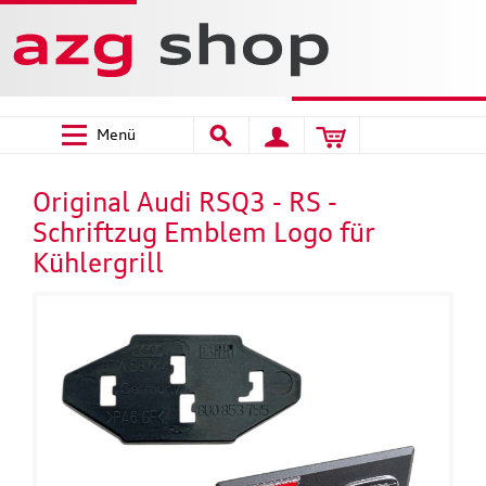
Welcome
to
All
in
One
Accessibility
Menü
screen
reader.
To
Original Audi RSQ3 - RS -
start
Schriftzug Emblem Logo für
the
Kühlergrill
All
in
One
Accessibility
screen
reader,
press
"Ctrl
+
/".