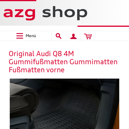
Menü
Original Audi Q8 4M
Gummifußmatten Gummimatten
Fußmatten vorne