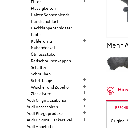
Filter
Flüssigkeiten
Halter Sonnenblende
Handschuhfach
Heckklappenschlösser
Isofix
Kühlergrills
Mehr A
Nabendeckel
Ölmessstäbe
Radschraubenkappen
Schalter
Schrauben
Schriftzüge
Wischer und Zubehör
Hin
Zierleisten
Audi Original Zubehör
Audi Accessoires
BESCH
Audi Pflegeprodukte
Audi Original Lackartikel
Original
Audi Angebote