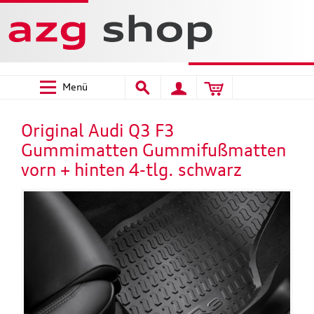
Menü
Original Audi Q3 F3
Gummimatten Gummifußmatten
vorn + hinten 4-tlg. schwarz