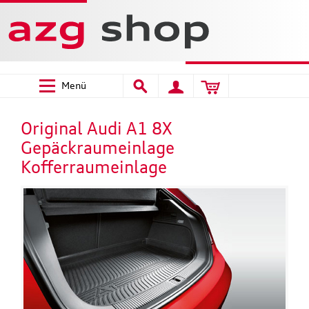
Menü
Original Audi A1 8X
Gepäckraumeinlage
Kofferraumeinlage