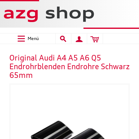
Welcome
to
All
in
One
Accessibility
Menü
screen
reader.
To
Original Audi A4 A5 A6 Q5
start
Endrohrblenden Endrohre Schwarz
the
65mm
All
in
One
Accessibility
screen
reader,
press
"Ctrl
+
/".