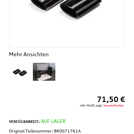
This
shortcut
activates
the
screen
reader
to
help
you
Mehr Ansichten
navigate
and
interact
with
the
content.
71,50 €
inkl. MwSt. zzgl.
Versandkosten
AUF LAGER
VERFÜGBARKEIT:
Original Teilenummer: 8K0071761A