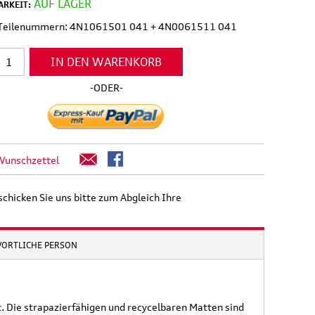
AUF LAGER
RKEIT:
l Teilenummern: 4N1061501 041 + 4N0061511 041
IN DEN WARENKORB
-ODER-
Wunschzettel
schicken Sie uns bitte zum Abgleich Ihre
WORTLICHE PERSON
 Die strapazierfähigen und recycelbaren Matten sind