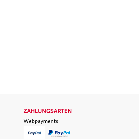
isetasche,
Original Audi A6 S6 RS6 4K
d
Ladekantenschutz
eisende
Schutzfolie transparent
e
36,50 €
39,90 €
174,90 €
0 €
inkl. MwSt. zzgl.
Versandkosten
t. zzgl.
Versandkosten
 WARENKORB
IN DEN WARENKORB
ETAILS
DETAILS
ZAHLUNGSARTEN
Webpayments