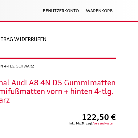
BENUTZERKONTO
WARENKORB
RTRAG WIDERRUFEN
 4-TLG. SCHWARZ
inal Audi A8 4N D5 Gummimatten
ifußmatten vorn + hinten 4-tlg.
arz
122,50 €
inkl. MwSt. zzgl.
Versandkosten