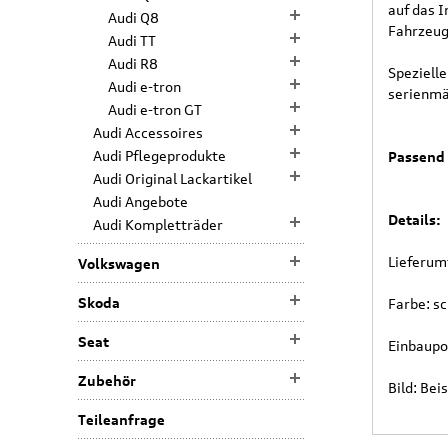
auf das 
Audi Q8
Fahrzeug
Audi TT
Audi R8
Speziell
Audi e-tron
serienmä
Audi e-tron GT
Audi Accessoires
Audi Pflegeprodukte
Passend 
Audi Original Lackartikel
Audi Angebote
Details:
Audi Kompletträder
Lieferumf
Volkswagen
Skoda
Farbe: s
Seat
Einbaupos
Zubehör
Bild: Bei
Teileanfrage