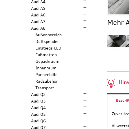
Audi A4
Audi A5
Audi A6
Mehr A
Audi A7
Audi A8
Außenbereich
Duftspender
Einstiegs-LED
Fußmatten
Gepäckraum
Innenraum
Pannenhilfe
Radzubehör
Hin
Transport
Audi Q2
BESCH
Audi Q3
Audi Q4
Zuverläs
Audi Q5
Audi Q6
Allwette
Audi Q7