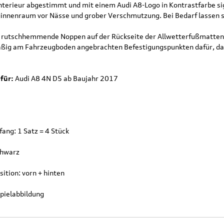
Interieur abgestimmt und mit einem Audi A8-Logo in Kontrastfarbe s
innenraum vor Nässe und grober Verschmutzung. Bei Bedarf lassen sie
e rutschhemmende Noppen auf der Rückseite der Allwetterfußmatten
ßig am Fahrzeugboden angebrachten Befestigungspunkten dafür, da
für:
Audi A8 4N D5 ab Baujahr 2017
ang: 1 Satz = 4 Stück
chwarz
ition: vorn + hinten
spielabbildung