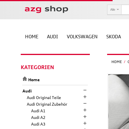
Alle
HOME
AUDI
VOLKSWAGEN
SKODA
HOME
/
KATEGORIEN
Home
Audi
Audi Original Teile
Audi Original Zubehör
Audi A1
Audi A2
Audi A3