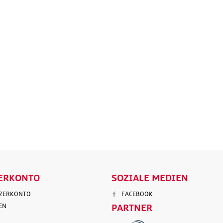
Original Audi
Outdoor-Re
tz
Marderabwehr
Robuste un
r 3.
Marderschreck Anlage mit
wasserabw
Ultraschall
Reisetasch
135,90 €
97,50 €
103,90 €
199,9
.
Versandkosten
inkl. MwSt. zzgl.
Versandkosten
inkl. MwS
ENKORB
IN DEN WARENKORB
IN DEN
LS
DETAILS
D
ERKONTO
SOZIALE MEDIEN
TZERKONTO
FACEBOOK
EN
PARTNER