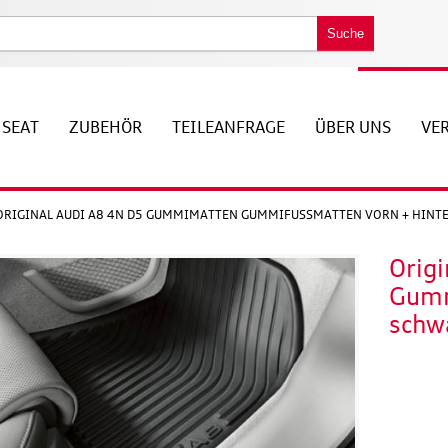
Suche
SEAT
ZUBEHÖR
TEILEANFRAGE
ÜBER UNS
VE
ORIGINAL AUDI A8 4N D5 GUMMIMATTEN GUMMIFUSSMATTEN VORN + HINTEN
Orig
Gumm
schw