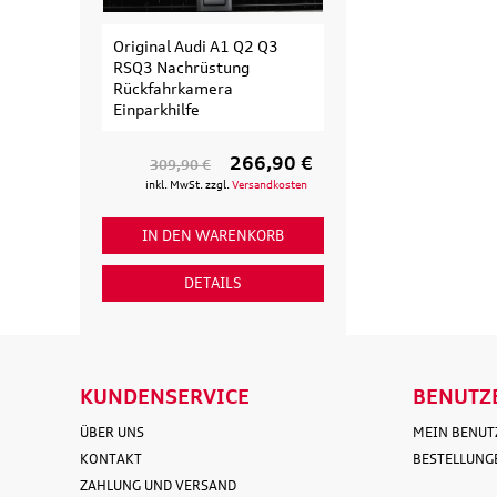
Original Audi A1 Q2 Q3
Original Audi
RSQ3 Nachrüstung
Erweiterungssa
Rückfahrkamera
Fahrradträger fü
Einparkhilfe
Fahrrad
266,90 €
309,90 €
154,90 €
inkl. MwSt. zzgl.
Versandkosten
inkl. MwSt. zzgl
IN DEN WARENKORB
IN DEN WAR
DETAILS
DETAI
KUNDENSERVICE
BENUTZ
ÜBER UNS
MEIN BENU
KONTAKT
BESTELLUNG
ZAHLUNG UND VERSAND