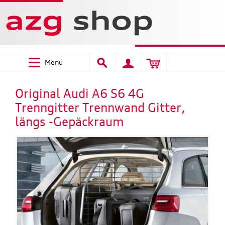
Menü
Original Audi A6 S6 4G
Trenngitter Trennwand Gitter,
längs -Gepäckraum