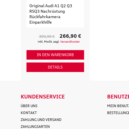
Original Audi A1 Q2 Q3
Original Audi
RSQ3 Nachrüstung
Erweiterungssa
Rückfahrkamera
Fahrradträger fü
Einparkhilfe
Fahrrad
266,90 €
309,90 €
154,90 €
inkl. MwSt. zzgl.
Versandkosten
inkl. MwSt. zzgl
IN DEN WARENKORB
IN DEN WAR
DETAILS
DETAI
KUNDENSERVICE
BENUTZ
ÜBER UNS
MEIN BENU
KONTAKT
BESTELLUNG
ZAHLUNG UND VERSAND
ZAHLUNGSARTEN