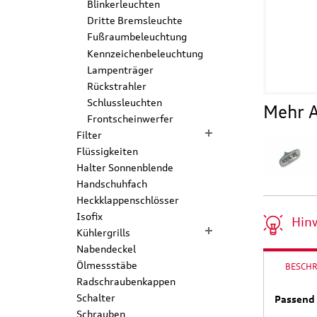
Blinkerleuchten
Dritte Bremsleuchte
Fußraumbeleuchtung
Kennzeichenbeleuchtung
Lampenträger
Rückstrahler
Schlussleuchten
Mehr A
Frontscheinwerfer
Filter
Flüssigkeiten
Halter Sonnenblende
Handschuhfach
Heckklappenschlösser
Isofix
Hin
Kühlergrills
Nabendeckel
Ölmessstäbe
BESCH
Radschraubenkappen
Schalter
Passend 
Schrauben