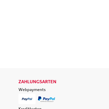
isetasche,
Original Audi A6 S6 RS6 4K
d
Ladekantenschutz
eisende
Schutzfolie transparent
e
36,50 €
39,90 €
174,90 €
0 €
inkl. MwSt. zzgl.
Versandkosten
t. zzgl.
Versandkosten
 WARENKORB
IN DEN WARENKORB
ETAILS
DETAILS
ZAHLUNGSARTEN
Webpayments
Kreditkarten