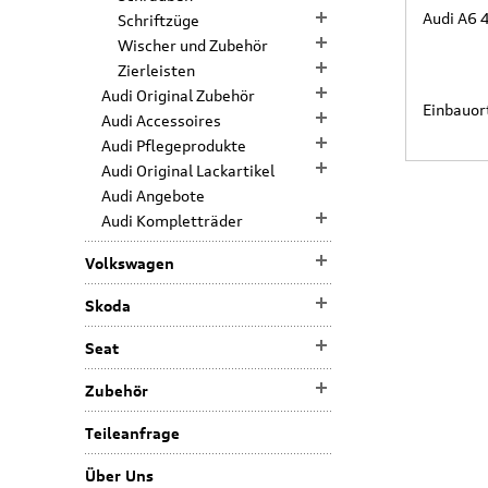
Audi A6 
Schriftzüge
Wischer und Zubehör
Zierleisten
Audi Original Zubehör
Einbauort
Audi Accessoires
Audi Pflegeprodukte
Audi Original Lackartikel
Audi Angebote
Audi Kompletträder
Volkswagen
Skoda
Seat
Zubehör
Teileanfrage
Über Uns