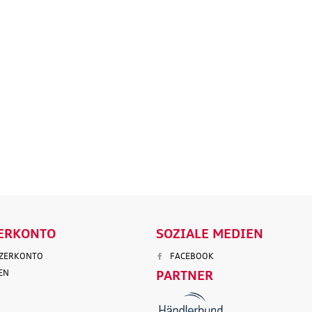
Original Audi
Outdoor-Re
tz
Marderabwehr
Robuste un
r 3.
Marderschreck Anlage mit
wasserabw
Ultraschall
Reisetasch
135,90 €
97,50 €
103,90 €
199,9
.
Versandkosten
inkl. MwSt. zzgl.
Versandkosten
inkl. MwS
ENKORB
IN DEN WARENKORB
IN DEN
LS
DETAILS
D
ERKONTO
SOZIALE MEDIEN
TZERKONTO
FACEBOOK
EN
PARTNER