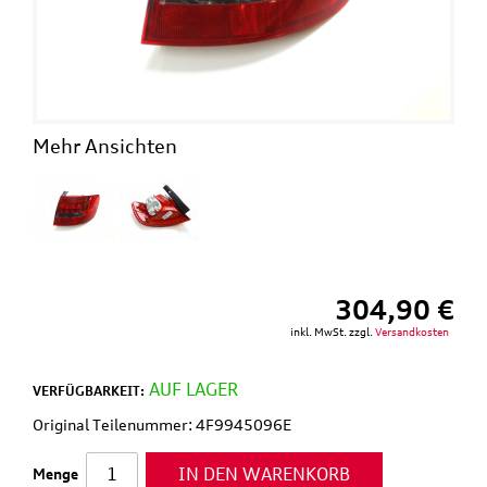
This
shortcut
activates
the
screen
reader
to
Mehr Ansichten
help
you
navigate
and
interact
with
the
304,90 €
content.
inkl. MwSt. zzgl.
Versandkosten
AUF LAGER
VERFÜGBARKEIT:
Original Teilenummer: 4F9945096E
IN DEN WARENKORB
Menge