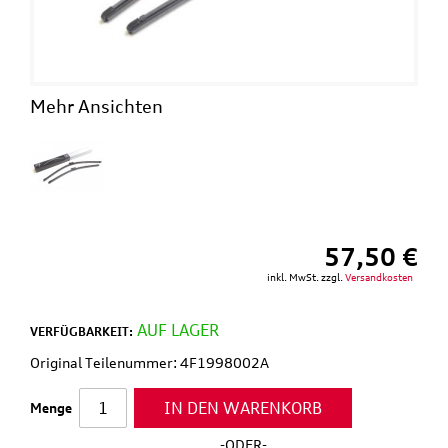
This
shortcut
activates
the
screen
Mehr Ansichten
reader
to
help
you
navigate
and
interact
57,50 €
with
the
inkl. MwSt. zzgl.
Versandkosten
content.
AUF LAGER
VERFÜGBARKEIT:
Original Teilenummer: 4F1998002A
IN DEN WARENKORB
Menge
-ODER-