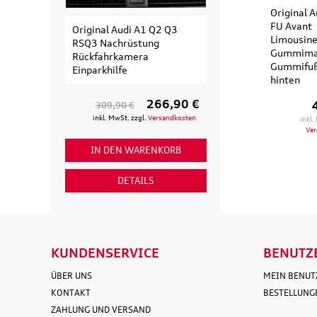
Original A
FU Avant
Original Audi A1 Q2 Q3
Original Audi
Limousin
RSQ3 Nachrüstung
Erweiterungssa
Gummima
Rückfahrkamera
Fahrradträger fü
Gummifu
Einparkhilfe
Fahrrad
hinten
266,90 €
309,90 €
154,90 €
inkl. MwSt. zzgl.
Versandkosten
inkl. MwSt. zzgl
inkl.
Ve
IN DEN WARENKORB
IN DEN WAR
DETAILS
DETAI
KUNDENSERVICE
BENUTZ
ÜBER UNS
MEIN BENU
KONTAKT
BESTELLUNG
ZAHLUNG UND VERSAND