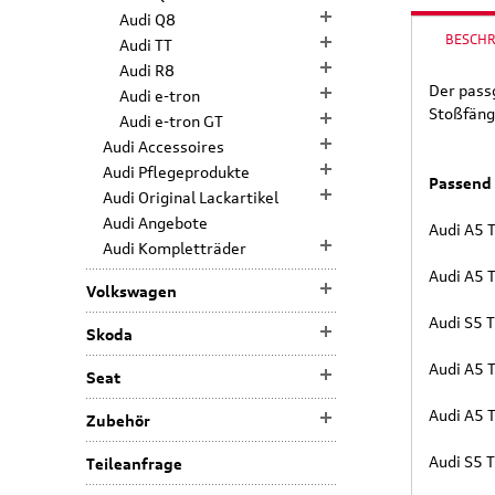
Audi Q8
BESCH
Audi TT
Audi R8
Der pass
Audi e-tron
Stoßfäng
Audi e-tron GT
Audi Accessoires
Audi Pflegeprodukte
Passend 
Audi Original Lackartikel
Audi Angebote
Audi A5 
Audi Kompletträder
Audi A5 
Volkswagen
Audi S5 
Skoda
Audi A5 
Seat
Audi A5 
Zubehör
Audi S5 
Teileanfrage