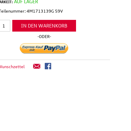
AUF LAGER
RKEIT:
l Teilenummer: 4M1713139G 59V
IN DEN WARENKORB
-ODER-
Wunschzettel