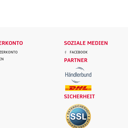
ENKORB
IN DEN WARENKORB
IN DEN
LS
DETAILS
D
ERKONTO
SOZIALE MEDIEN
TZERKONTO
FACEBOOK
EN
PARTNER
SICHERHEIT