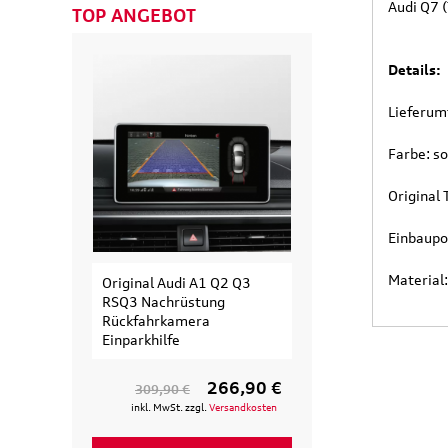
Audi Q7 
TOP ANGEBOT
Details:
Lieferum
Farbe: so
Origina
Einbaupo
Material
Original Audi A1 Q2 Q3
Original Audi
RSQ3 Nachrüstung
Erweiterungssa
Rückfahrkamera
Fahrradträger fü
Einparkhilfe
Fahrrad
266,90 €
309,90 €
154,90 €
inkl. MwSt. zzgl.
Versandkosten
inkl. MwSt. zzgl