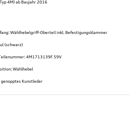
(Typ 4M) ab Baujahr 2016
fang: Wählhebelgriff-Oberteil inkl. Befestigungsklammer
ul (schwarz)
l Teilenummer: 4M1713139F 59V
sition: Wählhebel
: genopptes Kunstleder
Original Audi
Outdoor-Re
tz
Marderabwehr
Robuste un
r 3.
Marderschreck Anlage mit
wasserabw
Ultraschall
Reisetasch
135,90 €
97,50 €
103,90 €
199,9
.
Versandkosten
inkl. MwSt. zzgl.
Versandkosten
inkl. MwS