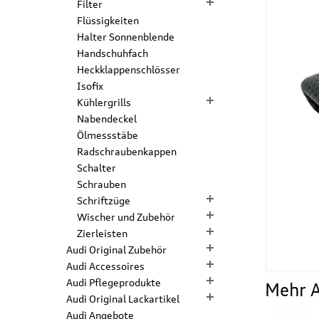
Filter
Flüssigkeiten
Halter Sonnenblende
Handschuhfach
Heckklappenschlösser
Isofix
Kühlergrills
Nabendeckel
Ölmessstäbe
Radschraubenkappen
Schalter
Schrauben
Schriftzüge
Wischer und Zubehör
Zierleisten
Audi Original Zubehör
Audi Accessoires
Audi Pflegeprodukte
Mehr A
Audi Original Lackartikel
Audi Angebote