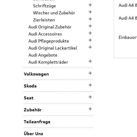
Audi A4 
Schriftzüge
Wischer und Zubehör
Audi A4 
Zierleisten
Audi Original Zubehör
Audi Accessoires
Einbauort
Audi Pflegeprodukte
Audi Original Lackartikel
Audi Angebote
Audi Kompletträder
Volkswagen
Skoda
Seat
Zubehör
Teileanfrage
Über Uns