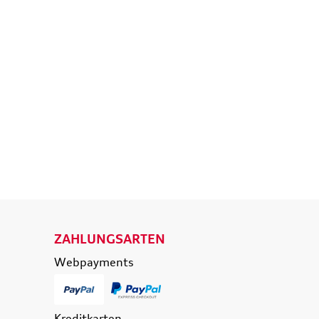
isetasche,
Original Audi A6 S6 RS6 4K
d
Ladekantenschutz
eisende
Schutzfolie transparent
e
36,50 €
39,90 €
174,90 €
0 €
inkl. MwSt. zzgl.
Versandkosten
t. zzgl.
Versandkosten
 WARENKORB
IN DEN WARENKORB
ETAILS
DETAILS
ZAHLUNGSARTEN
Webpayments
Kreditkarten