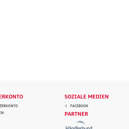
Original Audi
Outdoor-Re
tz
Marderabwehr
Robuste un
r 3.
Marderschreck Anlage mit
wasserabw
Ultraschall
Reisetasch
135,90 €
97,50 €
103,90 €
199,9
.
Versandkosten
inkl. MwSt. zzgl.
Versandkosten
inkl. MwS
ENKORB
IN DEN WARENKORB
IN DEN
LS
DETAILS
D
ERKONTO
SOZIALE MEDIEN
TZERKONTO
FACEBOOK
EN
PARTNER