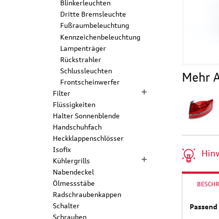
Blinkerleuchten
Dritte Bremsleuchte
Fußraumbeleuchtung
Kennzeichenbeleuchtung
Lampenträger
Rückstrahler
Schlussleuchten
Mehr A
Frontscheinwerfer
Filter
Flüssigkeiten
Halter Sonnenblende
Handschuhfach
Heckklappenschlösser
Isofix
Hin
Kühlergrills
Nabendeckel
Ölmessstäbe
BESCH
Radschraubenkappen
Schalter
Passend 
Schrauben