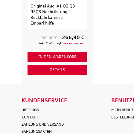
Original Audi A1 Q2 Q3
Original Audi
RSQ3 Nachrüstung
Erweiterungssa
Rückfahrkamera
Fahrradträger fü
Einparkhilfe
Fahrrad
266,90 €
309,90 €
154,90 €
inkl. MwSt. zzgl.
Versandkosten
inkl. MwSt. zzgl
IN DEN WARENKORB
IN DEN WAR
DETAILS
DETAI
KUNDENSERVICE
BENUTZ
ÜBER UNS
MEIN BENU
KONTAKT
BESTELLUNG
ZAHLUNG UND VERSAND
ZAHLUNGSARTEN