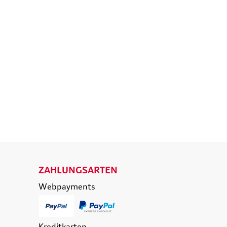
isetasche,
Original Audi Q4 e-tron
d
Ladekantenschutzfolie
eisende
transparent
e
36,50 €
39,90 €
174,90 €
0 €
inkl. MwSt. zzgl.
Versandkosten
t. zzgl.
Versandkosten
 WARENKORB
IN DEN WARENKORB
ETAILS
DETAILS
ZAHLUNGSARTEN
Webpayments
Kreditkarten