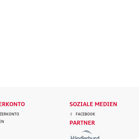
Original Audi
Outdoor-Re
tz
Marderabwehr
Robuste un
r 3.
Marderschreck Anlage mit
wasserabw
Ultraschall
Reisetasch
135,90 €
97,50 €
103,90 €
199,9
.
Versandkosten
inkl. MwSt. zzgl.
Versandkosten
inkl. MwS
ENKORB
IN DEN WARENKORB
IN DEN
LS
DETAILS
D
ERKONTO
SOZIALE MEDIEN
TZERKONTO
FACEBOOK
EN
PARTNER