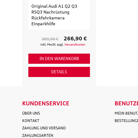
Original Audi A1 Q2 Q3
Original Audi
RSQ3 Nachrüstung
Erweiterungssa
Rückfahrkamera
Fahrradträger fü
Einparkhilfe
Fahrrad
266,90 €
309,90 €
154,90 €
inkl. MwSt. zzgl.
Versandkosten
inkl. MwSt. zzgl
IN DEN WARENKORB
IN DEN WAR
DETAILS
DETAI
KUNDENSERVICE
BENUTZ
ÜBER UNS
MEIN BENU
KONTAKT
BESTELLUNG
ZAHLUNG UND VERSAND
ZAHLUNGSARTEN