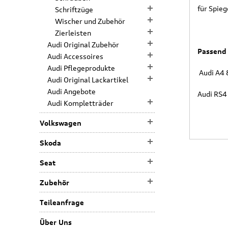
für Spie
Schriftzüge
Wischer und Zubehör
Zierleisten
Audi Original Zubehör
Passend 
Audi Accessoires
Audi Pflegeprodukte
Audi A4 
Audi Original Lackartikel
Audi Angebote
Audi RS4
Audi Kompletträder
Volkswagen
Skoda
Seat
Zubehör
Teileanfrage
Über Uns