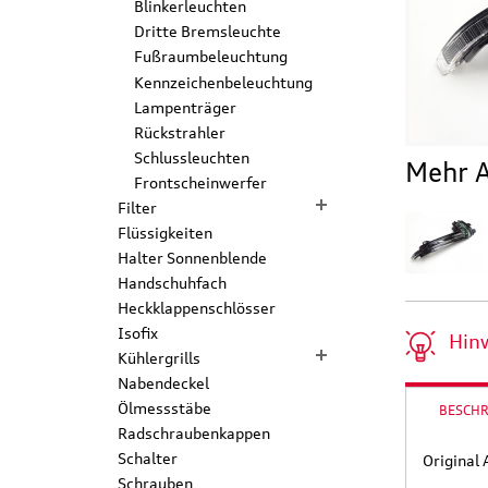
Blinkerleuchten
Dritte Bremsleuchte
Fußraumbeleuchtung
Kennzeichenbeleuchtung
Lampenträger
Rückstrahler
Schlussleuchten
Mehr A
Frontscheinwerfer
Filter
Flüssigkeiten
Halter Sonnenblende
Handschuhfach
Heckklappenschlösser
Isofix
Hin
Kühlergrills
Nabendeckel
Ölmessstäbe
BESCH
Radschraubenkappen
Schalter
Original 
Schrauben