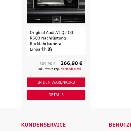
Original Audi A1 Q2 Q3
Original Audi
RSQ3 Nachrüstung
Erweiterungssa
Rückfahrkamera
Fahrradträger fü
Einparkhilfe
Fahrrad
266,90 €
309,90 €
154,90 €
inkl. MwSt. zzgl.
Versandkosten
inkl. MwSt. zzgl
IN DEN WARENKORB
IN DEN WAR
DETAILS
DETAI
KUNDENSERVICE
BENUTZ