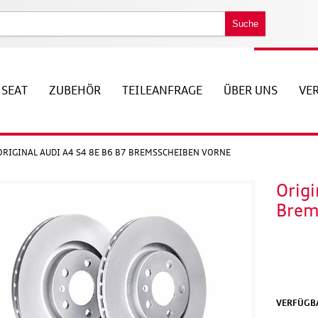
Suche
SEAT
ZUBEHÖR
TEILEANFRAGE
ÜBER UNS
VE
ORIGINAL AUDI A4 S4 8E B6 B7 BREMSSCHEIBEN VORNE
Origi
Brem
VERFÜGBA