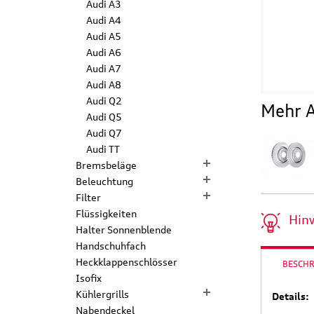
Audi A3
Audi A4
Audi A5
Audi A6
Audi A7
Audi A8
Audi Q2
Mehr A
Audi Q5
Audi Q7
Audi TT
Bremsbeläge
Beleuchtung
Filter
Flüssigkeiten
Hin
Halter Sonnenblende
Handschuhfach
Heckklappenschlösser
BESCH
Isofix
Kühlergrills
Details:
Nabendeckel