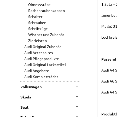
1 Satz = 
Ölmessstäbe
Radschraubenkappen
Innenbel
Schalter
Schrauben
Maße: 3
Schriftzüge
Wischer und Zubehör
Lochkreis
Zierleisten
Audi Original Zubehör
Audi Accessoires
Audi Pflegeprodukte
Passend 
Audi Original Lackartikel
Audi A4 
Audi Angebote
Audi Kompletträder
Audi A6 
Volkswagen
Audi A4 
Skoda
Seat
Produktb