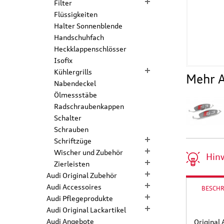
Filter
Flüssigkeiten
Halter Sonnenblende
Handschuhfach
Heckklappenschlösser
Isofix
Kühlergrills
Mehr A
Nabendeckel
Ölmessstäbe
Radschraubenkappen
Schalter
Schrauben
Schriftzüge
Wischer und Zubehör
Hin
Zierleisten
Audi Original Zubehör
Audi Accessoires
BESCH
Audi Pflegeprodukte
Audi Original Lackartikel
Audi Angebote
Original 