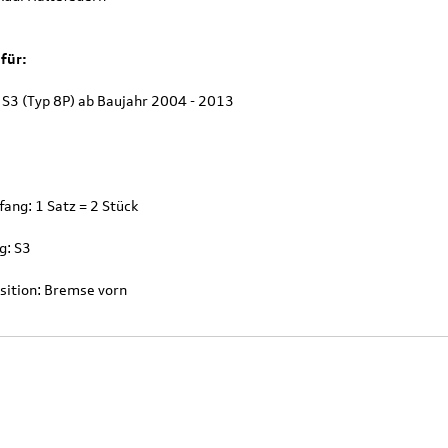
für:
/ S3 (Typ 8P) ab Baujahr 2004 - 2013
ang: 1 Satz = 2 Stück
g: S3
sition: Bremse vorn