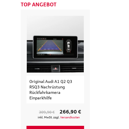
TOP ANGEBOT
Original Audi A1 Q2 Q3
Original Audi
RSQ3 Nachrüstung
Erweiterungssa
Rückfahrkamera
Fahrradträger fü
Einparkhilfe
Fahrrad
266,90 €
309,90 €
154,90 €
inkl. MwSt. zzgl.
Versandkosten
inkl. MwSt. zzgl