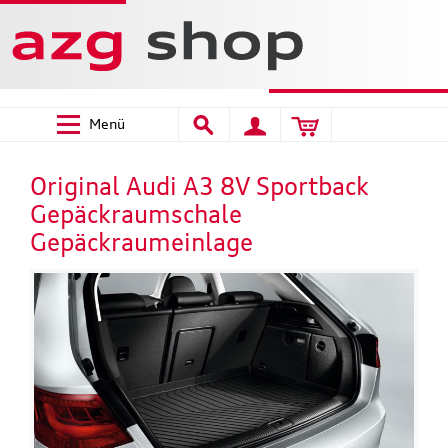
Menü
Original Audi A3 8V Sportback
Gepäckraumschale
Gepäckraumeinlage