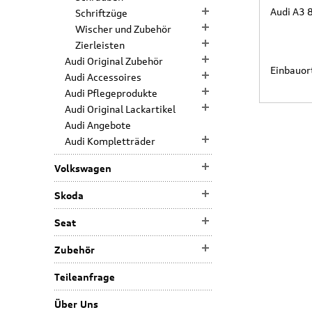
Audi A3 
Schriftzüge
Wischer und Zubehör
Zierleisten
Audi Original Zubehör
Einbauort
Audi Accessoires
Audi Pflegeprodukte
Audi Original Lackartikel
Audi Angebote
Audi Kompletträder
Volkswagen
Skoda
Seat
Zubehör
Teileanfrage
Über Uns