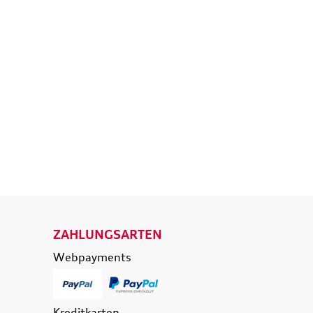
isetasche,
Original Audi A6 S6 RS6 4K
d
Ladekantenschutz
eisende
Schutzfolie transparent
e
36,50 €
39,90 €
174,90 €
0 €
inkl. MwSt. zzgl.
Versandkosten
t. zzgl.
Versandkosten
 WARENKORB
IN DEN WARENKORB
ETAILS
DETAILS
ZAHLUNGSARTEN
Webpayments
Kreditkarten