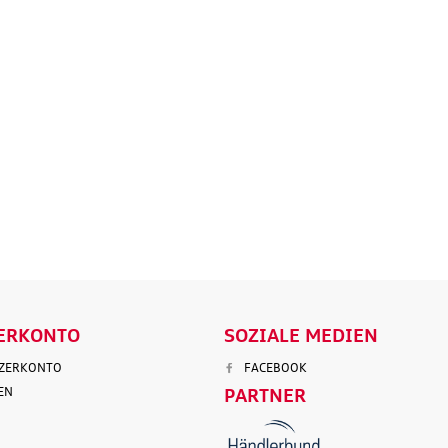
Original Audi
Outdoor-Re
tz
Marderabwehr
Robuste un
r 3.
Marderschreck Anlage mit
wasserabw
Ultraschall
Reisetasch
135,90 €
97,50 €
103,90 €
199,9
.
Versandkosten
inkl. MwSt. zzgl.
Versandkosten
inkl. MwS
ENKORB
IN DEN WARENKORB
IN DEN
LS
DETAILS
D
ERKONTO
SOZIALE MEDIEN
TZERKONTO
FACEBOOK
EN
PARTNER