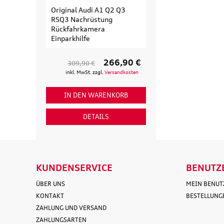
Original Audi A1 Q2 Q3
Original Audi
RSQ3 Nachrüstung
Erweiterungssa
Rückfahrkamera
Fahrradträger fü
Einparkhilfe
Fahrrad
266,90 €
309,90 €
154,90 €
inkl. MwSt. zzgl.
Versandkosten
inkl. MwSt. zzgl
IN DEN WARENKORB
IN DEN WAR
DETAILS
DETAI
KUNDENSERVICE
BENUTZ
ÜBER UNS
MEIN BENU
KONTAKT
BESTELLUNG
ZAHLUNG UND VERSAND
ZAHLUNGSARTEN