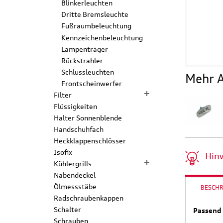
Blinkerleuchten
Dritte Bremsleuchte
Fußraumbeleuchtung
Kennzeichenbeleuchtung
Lampenträger
Rückstrahler
Schlussleuchten
Mehr A
Frontscheinwerfer
Filter
Flüssigkeiten
Halter Sonnenblende
Handschuhfach
Heckklappenschlösser
Isofix
Hin
Kühlergrills
Nabendeckel
Ölmessstäbe
BESCH
Radschraubenkappen
Schalter
Passend 
Schrauben