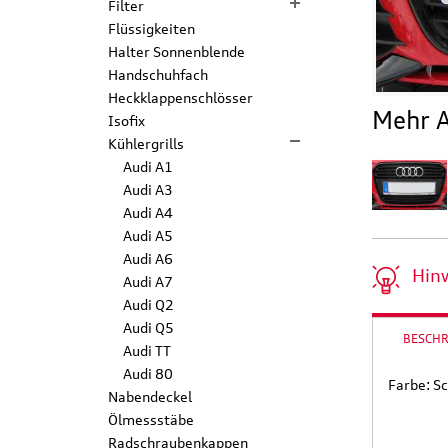
Filter
Flüssigkeiten
Halter Sonnenblende
Handschuhfach
Heckklappenschlösser
Mehr A
Isofix
Kühlergrills
Audi A1
Audi A3
Audi A4
Audi A5
Audi A6
Hin
Audi A7
Audi Q2
Audi Q5
BESCH
Audi TT
Audi 80
Farbe: S
Nabendeckel
Ölmessstäbe
Radschraubenkappen