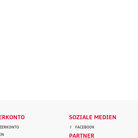
Original Audi
Outdoor-Re
tz
Marderabwehr
Robuste un
r 3.
Marderschreck Anlage mit
wasserabw
Ultraschall
Reisetasch
135,90 €
97,50 €
103,90 €
199,9
.
Versandkosten
inkl. MwSt. zzgl.
Versandkosten
inkl. MwS
ENKORB
IN DEN WARENKORB
IN DEN
LS
DETAILS
D
ERKONTO
SOZIALE MEDIEN
TZERKONTO
FACEBOOK
EN
PARTNER