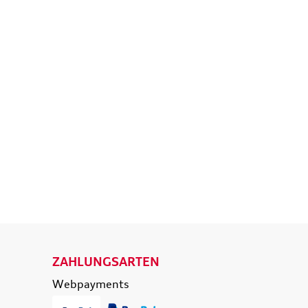
isetasche,
Original Audi A6 S6 RS6 4K
d
Ladekantenschutz
eisende
Schutzfolie transparent
e
36,50 €
39,90 €
174,90 €
0 €
inkl. MwSt. zzgl.
Versandkosten
t. zzgl.
Versandkosten
 WARENKORB
IN DEN WARENKORB
ETAILS
DETAILS
ZAHLUNGSARTEN
Webpayments