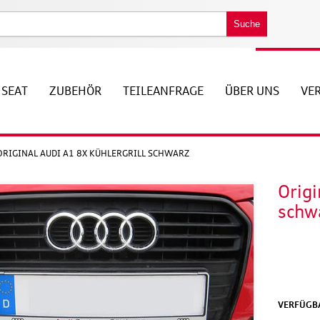
Suche
SEAT
ZUBEHÖR
TEILEANFRAGE
ÜBER UNS
VE
ORIGINAL AUDI A1 8X KÜHLERGRILL SCHWARZ
Origi
schw
VERFÜGBA