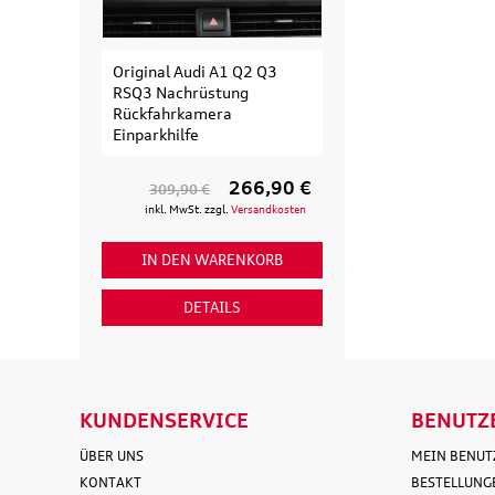
Original Audi A1 Q2 Q3
Original Audi
RSQ3 Nachrüstung
Erweiterungssa
Rückfahrkamera
Fahrradträger fü
Einparkhilfe
Fahrrad
266,90 €
309,90 €
154,90 €
inkl. MwSt. zzgl.
Versandkosten
inkl. MwSt. zzgl
IN DEN WARENKORB
IN DEN WAR
DETAILS
DETAI
KUNDENSERVICE
BENUTZ
ÜBER UNS
MEIN BENU
KONTAKT
BESTELLUNG