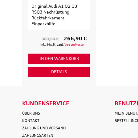
Original Audi A1 Q2 Q3
Original Audi
RSQ3 Nachrüstung
Erweiterungssa
Rückfahrkamera
Fahrradträger fü
Einparkhilfe
Fahrrad
266,90 €
309,90 €
154,90 €
inkl. MwSt. zzgl.
Versandkosten
inkl. MwSt. zzgl
IN DEN WARENKORB
IN DEN WAR
DETAILS
DETAI
KUNDENSERVICE
BENUTZ
ÜBER UNS
MEIN BENU
KONTAKT
BESTELLUNG
ZAHLUNG UND VERSAND
ZAHLUNGSARTEN