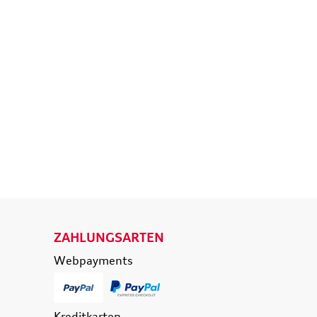
isetasche,
Original Audi A6 S6 RS6 4K
d
Ladekantenschutz
eisende
Schutzfolie transparent
e
36,50 €
39,90 €
174,90 €
0 €
inkl. MwSt. zzgl.
Versandkosten
t. zzgl.
Versandkosten
 WARENKORB
IN DEN WARENKORB
ETAILS
DETAILS
ZAHLUNGSARTEN
Webpayments
Kreditkarten