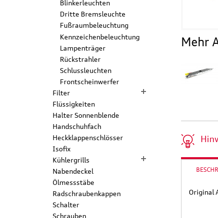
Blinkerleuchten
Dritte Bremsleuchte
Fußraumbeleuchtung
Kennzeichenbeleuchtung
Mehr A
Lampenträger
Rückstrahler
Schlussleuchten
Frontscheinwerfer
Filter
Flüssigkeiten
Halter Sonnenblende
Handschuhfach
Heckklappenschlösser
Hin
Isofix
Kühlergrills
BESCH
Nabendeckel
Ölmessstäbe
Original
Radschraubenkappen
Schalter
Schrauben