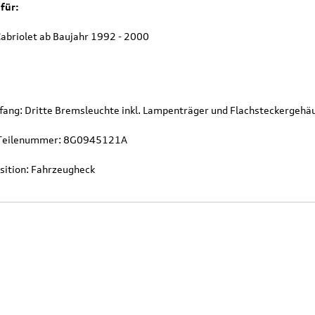
für:
Cabriolet ab Baujahr 1992 - 2000
fang: Dritte Bremsleuchte inkl. Lampenträger und Flachsteckergehä
l Teilenummer: 8G0945121A
sition: Fahrzeugheck