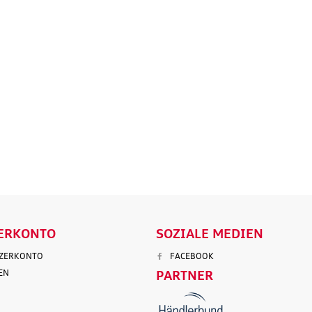
Original Audi
Outdoor-Re
tz
Marderabwehr
Robuste un
r 3.
Marderschreck Anlage mit
wasserabw
Ultraschall
Reisetasch
135,90 €
97,50 €
103,90 €
199,9
.
Versandkosten
inkl. MwSt. zzgl.
Versandkosten
inkl. MwS
ENKORB
IN DEN WARENKORB
IN DEN
LS
DETAILS
D
ERKONTO
SOZIALE MEDIEN
TZERKONTO
FACEBOOK
EN
PARTNER